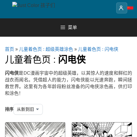
Skip
to
content
菜单
首页
»
儿童着色页 : 超级英雄涂色
»
儿童着色页 : 闪电侠
儿童着色页 :
闪电侠
闪电侠
是DC漫画宇宙中的超级英雄，以其惊人的速度和鲜红的
战衣而闻名。凭借超人的能力，闪电侠能以光速奔跑，瞬间拯
救世界。这里有为各年龄段粉丝准备的闪电侠涂色画，供打印
和涂色！
排序