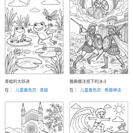
青蛙的大跃进
雅典娜注视下的决斗
在 ：
儿童着色页 : 青蛙
在 ：
儿童着色页 : 希腊神话