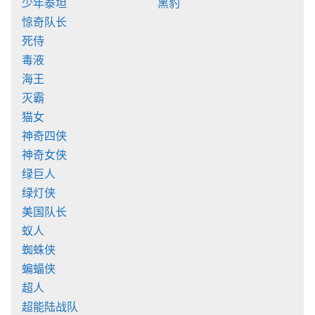
少年泰坦
黑豹
惊奇队长
死侍
毒液
海王
灭霸
猫女
神奇四侠
神奇女侠
绿巨人
绿灯侠
美国队长
蚁人
蜘蛛侠
蝙蝠侠
超人
超能陆战队