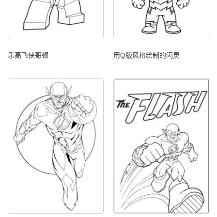
乐高飞侠哥顿
用Q版风格绘制的闪灵