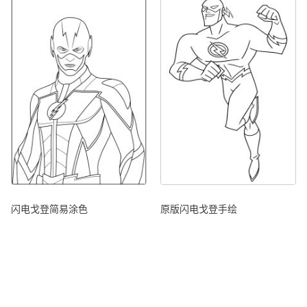
闪电戈登简易涂色
原版闪电戈登手绘