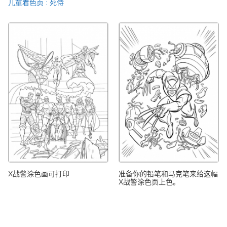
儿童着色页 : 死侍
X战警涂色画可打印
准备你的铅笔和马克笔来给这幅
X战警涂色页上色。