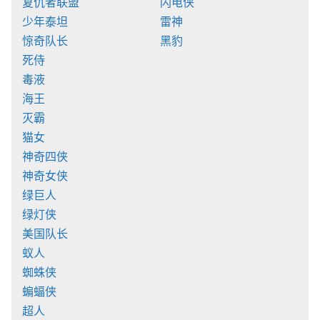
复仇者联盟
闪电侠
少年泰坦
雷神
惊奇队长
黑豹
死侍
毒液
海王
灭霸
猫女
神奇四侠
神奇女侠
绿巨人
绿灯侠
美国队长
蚁人
蜘蛛侠
蝙蝠侠
超人