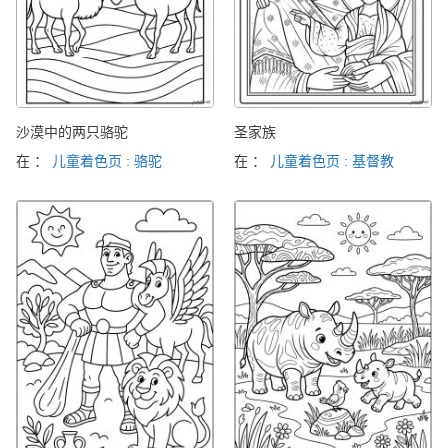
沙漠中的两只骆驼
圣家族
在 ：
儿童着色页 : 骆驼
在 ：
儿童着色页 : 基督教