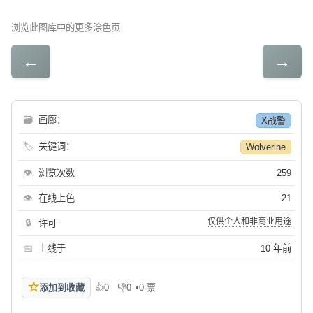
浏览此图库中的更多涂色页
←
→
🗃
画廊：
X战警
🏷
关键词：
Wolverine
👁
浏览次数
259
👁
在线上色
21
仅供个人和非商业用途
🔒
许可
📅
上线于
10 年前
☆
添加到收藏
👍
0
👎
0
•
0 票
喜欢
不喜欢