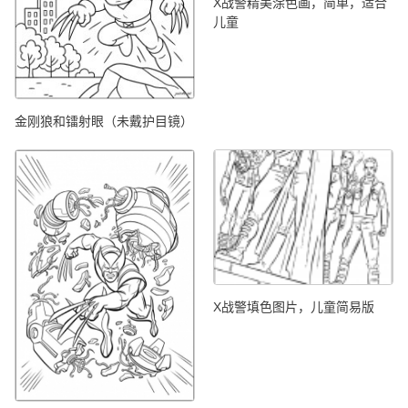
X战警精美涂色画，简单，适合
儿童
金刚狼和镭射眼（未戴护目镜）
X战警填色图片，儿童简易版