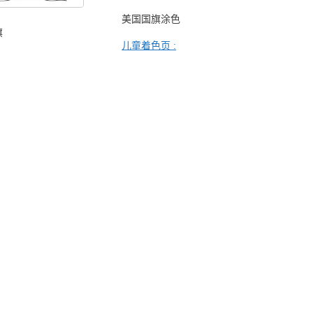
美国国旗涂色
旗
儿童着色页 :