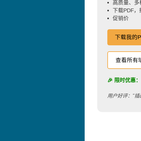
高质量、多
下载PDF
促销价
下载我的P
查看所有
🎉 限时优惠
用户好评："插