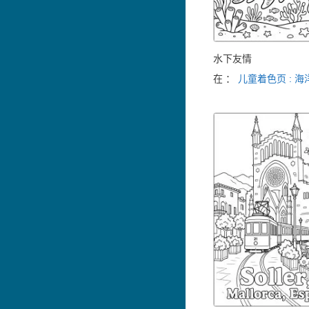
水下友情
在 ：
儿童着色页 : 