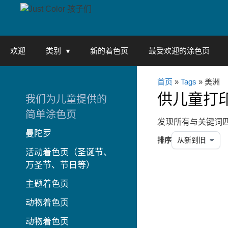
Skip
to
content
欢迎
类别
新的着色页
最受欢迎的涂色页
首页
»
Tags
» 美洲
供儿童打印
我们为儿童提供的
简单涂色页
发现所有与关键词
曼陀罗
排序
活动着色页（圣诞节、
万圣节、节日等）
主题着色页
动物着色页
动物着色页