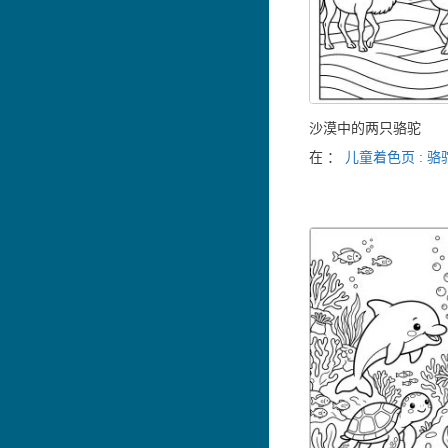
沙漠中的两只骆驼
在 ：
儿童着色页 : 骆