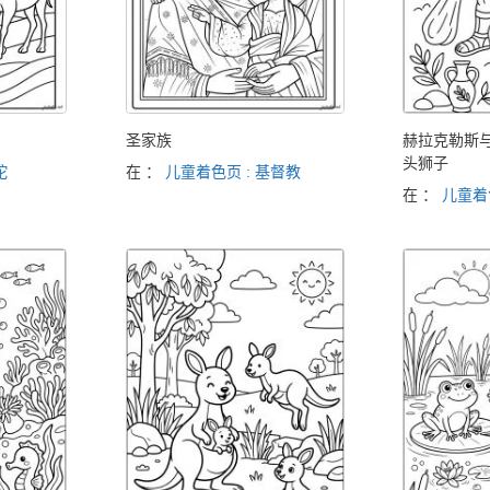
圣家族
赫拉克勒斯
头狮子
驼
在 ：
儿童着色页 : 基督教
在 ：
儿童着