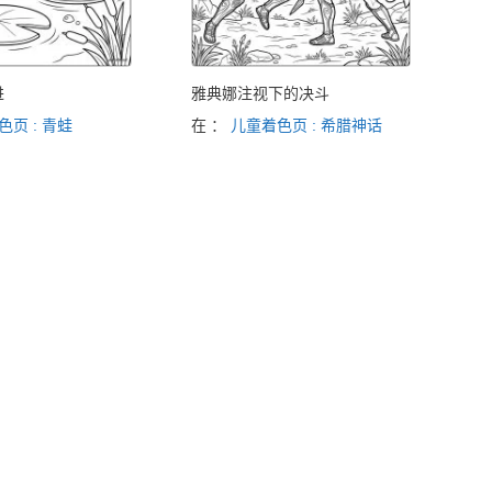
进
雅典娜注视下的决斗
色页 : 青蛙
在 ：
儿童着色页 : 希腊神话