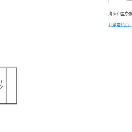
鹰头和星条
儿童着色页 :