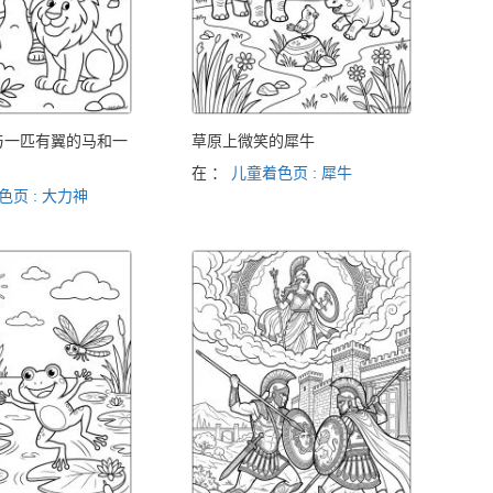
与一匹有翼的马和一
草原上微笑的犀牛
在 ：
儿童着色页 : 犀牛
色页 : 大力神