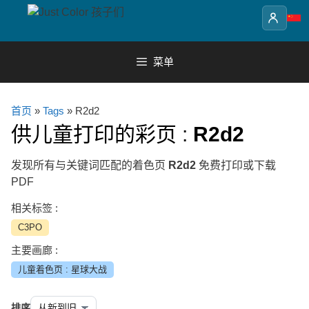
Skip
to
content
菜单
首页
»
Tags
» R2d2
供儿童打印的彩页 :
R2d2
发现所有与关键词匹配的着色页
R2d2
免费打印或下载
PDF
相关标签 :
C3PO
主要画廊 :
儿童着色页 : 星球大战
排序