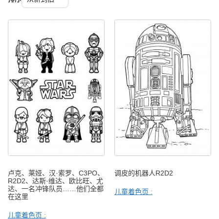
卢克、莱娅、汉·索罗、C3PO、
调皮的机器人R2D2
R2D2、达斯·维达、欧比旺、尤
达、一名冲锋队员……他们全都
儿童着色页 :
在这里
儿童着色页 :