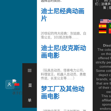
选择您的类别：
们
热门
们
|
法律声
策
|
迪士尼经典动画
片
20世纪的伟大经典：灰姑娘、白
雪公主、101斑点狗等……
Disc
迪士尼/皮克斯动
The colo
on thi
画电影
offered 
strictly p
commer
（玩具总动员、怪兽电力公司、
Some col
料理鼠王、机器人总动员、勇敢
depict 
传说、长发公主等……）
brands, o
that are 
菜
Skip
梦工厂及其他动
of their
to
ow
画电影
content
This s
单
affili
spons
endors