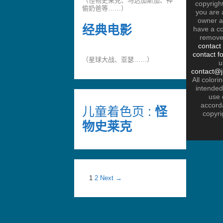
（怪物史莱克、马达加斯加、神
copyright
偷奶爸等……）
you are 
owner a
经典电影
have a co
remove
contact
contact f
（星球大战、亚瑟……）
u
contact@j
All color
intended
use 
accord
儿童着色页 :
怪
copyri
物史莱克
P
1
2
Next →
o
s
t
n
a