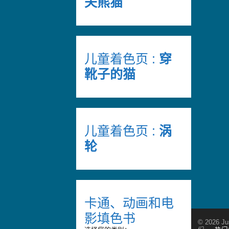
夫熊猫
儿童着色页 :
穿
靴子的猫
儿童着色页 :
涡
轮
卡通、动画和电
影填色书
© 2026 Ju