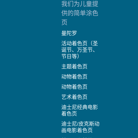
v
我们为儿童提
i
g
供的简单涂色
a
t
页
i
o
曼陀罗
n
活动着色页（圣
诞节、万圣节、
节日等）
主题着色页
动物着色页
动物着色页
艺术着色页
迪士尼经典电影
着色页
迪士尼/皮克斯动
画电影着色页