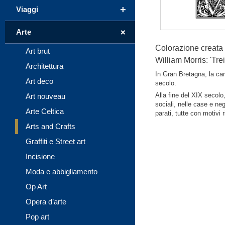
+
Viaggi
+
Arte
Colorazione creata a
Art brut
William Morris: 'Trei
Architettura
In Gran Bretagna, la cart
Art deco
secolo.
Alla fine del XIX secolo,
Art nouveau
sociali, nelle case e neg
Arte Celtica
parati, tutte con motivi 
Arts and Crafts
Graffiti e Street art
Incisione
Moda e abbigliamento
Op Art
Opera d’arte
Pop art