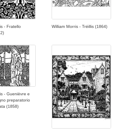
s - Fratello
William Morris - Tréillis (1864)
82)
is - Guenièvre e
egno preparatorio
ata (1858)