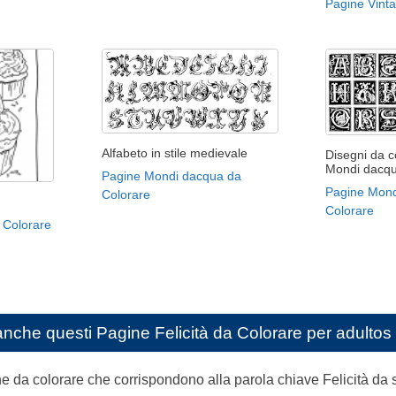
Pagine Vint
Alfabeto in stile medievale
Disegni da co
Mondi dacqu
Pagine Mondi dacqua da
Pagine Mond
Colorare
Colorare
 Colorare
anche questi
Pagine Felicità da Colorare per adultos
ine da colorare che corrispondono alla parola chiave Felicità d