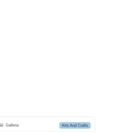
🗃
Galleria
Arts And Crafts