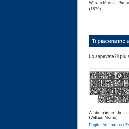
William Morris - Pann
(1870)
Ti piaceranno 
Lo sapevate?Il più 
Alfabeto intero da col
(William Morris)
Pagine Anti-stress / 