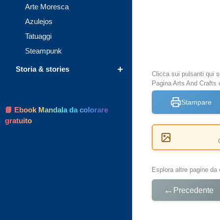
Arte Moresca
Azulejos
Tatuaggi
Steampunk
+
Storia & stories
Clicca sui pulsanti qui
Pagina Arts And Crafts 
Stampare
📘 Ebook Mandala da colorare
gratuito
Esplora altre pagine da 
←
Precedente