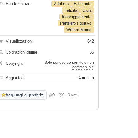
🏷
Parole chiave
Alfabeto
Edificante
Felicità
Gioia
Incoraggiamento
Pensiero Positivo
William Morris
👁
Visualizzazioni
642
💻
Colorazioni online
35
Solo per uso personale e non
🔒
Copyright
commerciale
📅
Aggiunto il
4 anni fa
☆
Aggiungi ai preferiti
👍
0
👎
0
•
0 voti
Mi piace
Non mi piace