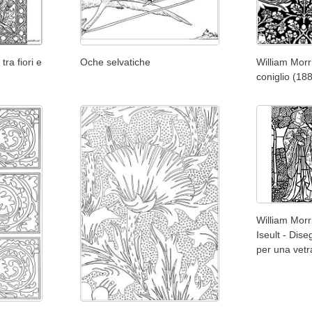
tra fiori e
Oche selvatiche
William Morri
coniglio (18
William Morr
Iseult - Dis
per una vetr