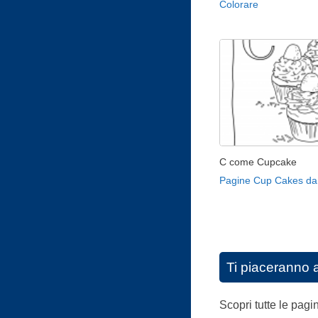
Colorare
C come Cupcake
Pagine Cup Cakes da
Ti piaceranno 
Scopri tutte le pag