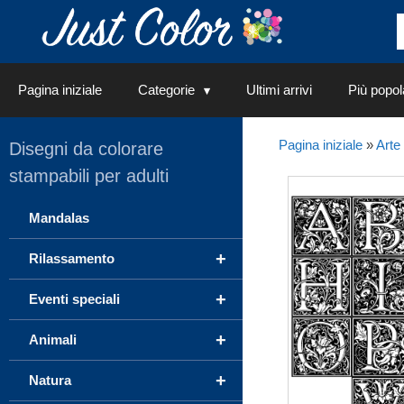
Vai
al
contenuto
Pagina iniziale
Categorie
Ultimi arrivi
Più popol
Pagina iniziale
»
Arte
Disegni da colorare
stampabili per adulti
Mandalas
+
Rilassamento
+
Eventi speciali
+
Animali
+
Natura