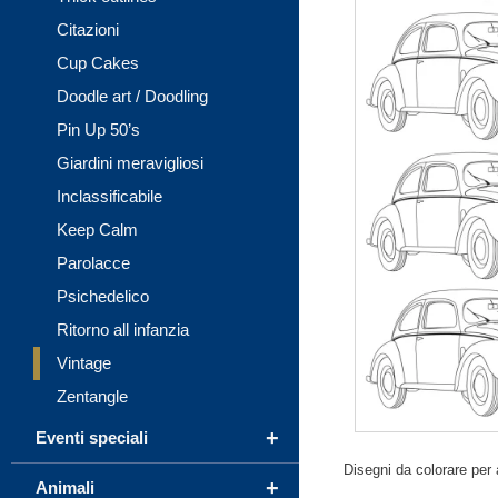
Citazioni
Cup Cakes
Doodle art / Doodling
Pin Up 50’s
Giardini meravigliosi
Inclassificabile
Keep Calm
Parolacce
Psichedelico
Ritorno all infanzia
Vintage
Zentangle
+
Eventi speciali
Disegni da colorare per a
+
Animali