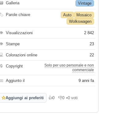
🗃
Galleria
Vintage
🏷
Parole chiave
Auto
Mosaico
Wolkswagen
👁
Visualizzazioni
2 842
👁
Stampe
23
💻
Colorazioni online
22
Solo per uso personale e non
🔒
Copyright
commerciale
📅
Aggiunto il
9 anni fa
☆
Aggiungi ai preferiti
👍
0
👎
0
•
0 voti
Mi piace
Non mi piace