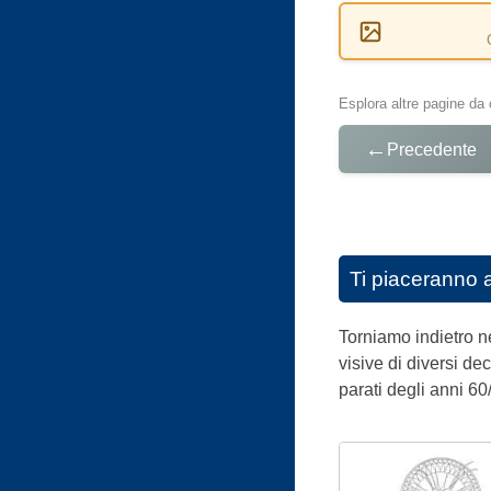
Esplora altre pagine da 
←
Precedente
Ti piaceranno 
Torniamo indietro n
visive di diversi de
parati degli anni 60/7