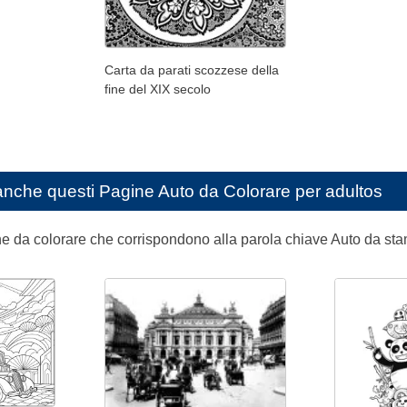
Carta da parati scozzese della
fine del XIX secolo
anche questi
Pagine Auto da Colorare per adultos
ine da colorare che corrispondono alla parola chiave Auto da st