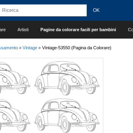
are
Artisti
Pagine da colorare facili per bambini
Co
ssamento
»
Vintage
»
Vintage-53550 (Pagina da Colorare)