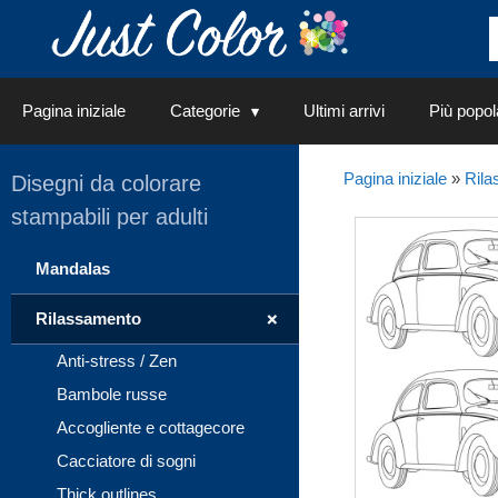
Vai
al
contenuto
Pagina iniziale
Categorie
Ultimi arrivi
Più popol
Pagina iniziale
»
Rila
Disegni da colorare
stampabili per adulti
Mandalas
+
Rilassamento
Anti-stress / Zen
Bambole russe
Accogliente e cottagecore
Cacciatore di sogni
Thick outlines