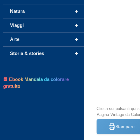
+
Natura
+
Viaggi
+
Arte
+
Storia & stories
📘 Ebook Mandala da colorare
gratuito
Clicca sui pulsanti qui
Pagina Vintage da Colo
Stampare