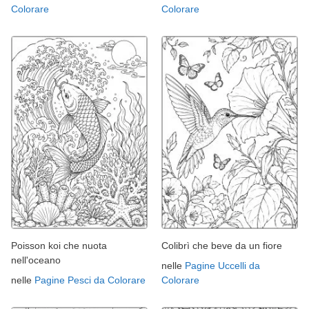
Colorare
Colorare
Poisson koi che nuota
Colibrì che beve da un fiore
nell'oceano
nelle
Pagine Uccelli da
nelle
Pagine Pesci da Colorare
Colorare