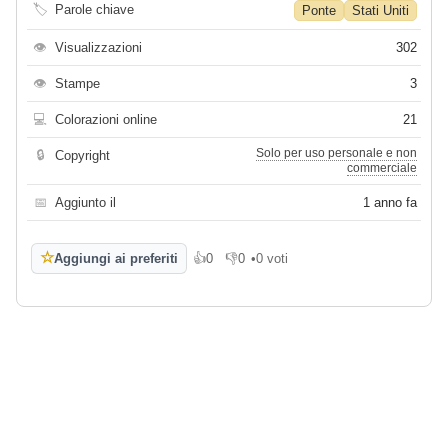
🏷
Parole chiave
Ponte
Stati Uniti
👁
Visualizzazioni
302
👁
Stampe
3
💻
Colorazioni online
21
Solo per uso personale e non
🔒
Copyright
commerciale
📅
Aggiunto il
1 anno fa
☆
Aggiungi ai preferiti
👍
0
👎
0
•
0 voti
Mi piace
Non mi piace