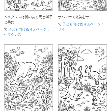
ヘラクレスは翼のある馬と獅子
サバンナで微笑むサイ
と共に
で
子ども向けぬりえページ：
で
子ども向けぬりえページ：
サイ
ヘラクレス