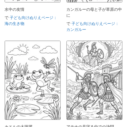
水中の友情
カンガルーの母と子が草原の中
に
で
子ども向けぬりえページ：
海の生き物
で
子ども向けぬりえページ：
カンガルー
カエルの大跳躍
アテナの見守る中での決闘