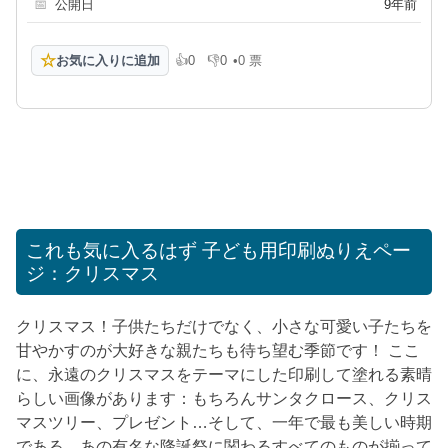
📅
公開日
9年前
☆
お気に入りに追加
👍
0
👎
0
•
0 票
高評価
低評価
これも気に入るはず
子ども用印刷ぬりえペー
ジ：クリスマス
クリスマス！子供たちだけでなく、小さな可愛い子たちを
甘やかすのが大好きな親たちも待ち望む季節です！ ここ
に、永遠のクリスマスをテーマにした印刷して塗れる素晴
らしい画像があります：もちろんサンタクロース、クリス
マスツリー、プレゼント…そして、一年で最も美しい時期
である、あの有名な降誕祭に関わるすべてのものが揃って