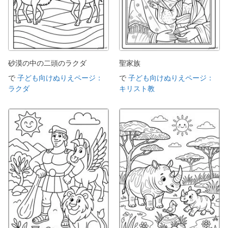
砂漠の中の二頭のラクダ
聖家族
で
子ども向けぬりえページ：
で
子ども向けぬりえページ：
ラクダ
キリスト教