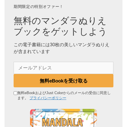
期間限定の特別オファー！
無料のマンダラぬりえ
ブックをゲットしよう
この電子書籍には30枚の美しいマンダラぬりえ
が含まれています
メ
ー
ル
無料eBookを受け取る
ア
ド
無料eBookおよびJust Colorからのメールの受信に同意し
ます。
プライバシーポリシー
レ
ス