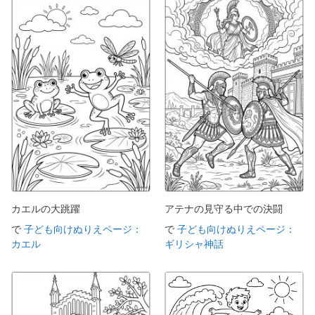
カエルの大跳躍
アテナの見守る中での決闘
で
子ども向けぬりえページ：
で
子ども向けぬりえページ：
カエル
ギリシャ神話