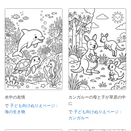
水中の友情
カンガルーの母と子が草原の中
に
で
子ども向けぬりえページ：
海の生き物
で
子ども向けぬりえページ：
カンガルー