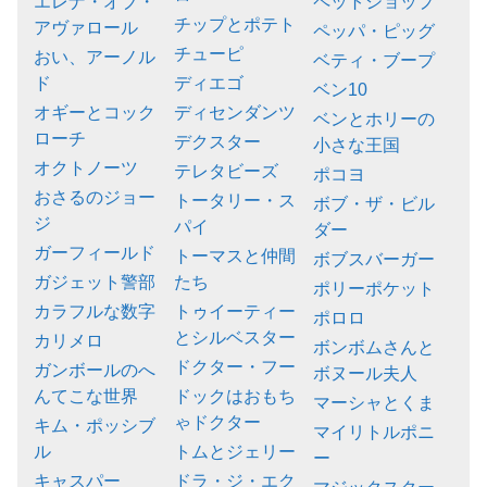
エレナ・オブ・
ペットショップ
チップとポテト
アヴァロール
ペッパ・ピッグ
チューピ
おい、アーノル
ベティ・ブープ
ド
ディエゴ
ベン10
オギーとコック
ディセンダンツ
ベンとホリーの
ローチ
デクスター
小さな王国
オクトノーツ
テレタビーズ
ポコヨ
おさるのジョー
トータリー・ス
ボブ・ザ・ビル
ジ
パイ
ダー
ガーフィールド
トーマスと仲間
ボブスバーガー
ガジェット警部
たち
ポリーポケット
カラフルな数字
トゥイーティー
ポロロ
とシルベスター
カリメロ
ボンボムさんと
ドクター・フー
ガンボールのへ
ボヌール夫人
んてこな世界
ドックはおもち
マーシャとくま
ゃドクター
キム・ポッシブ
マイリトルポニ
ル
トムとジェリー
ー
キャスパー
ドラ・ジ・エク