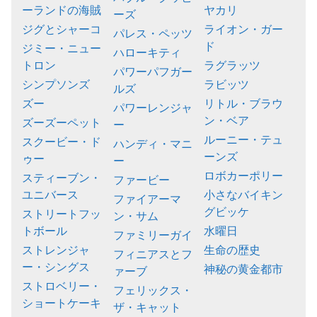
ーランドの海賊
ヤカリ
ーズ
ジグとシャーコ
ライオン・ガー
パレス・ペッツ
ド
ジミー・ニュー
ハローキティ
トロン
ラグラッツ
パワーパフガー
シンプソンズ
ラビッツ
ルズ
ズー
リトル・ブラウ
パワーレンジャ
ン・ベア
ズーズーペット
ー
ルーニー・テュ
スクービー・ド
ハンディ・マニ
ーンズ
ゥー
ー
ロボカーポリー
スティーブン・
ファービー
ユニバース
小さなバイキン
ファイアーマ
グビッケ
ストリートフッ
ン・サム
トボール
水曜日
ファミリーガイ
ストレンジャ
生命の歴史
フィニアスとフ
ー・シングス
神秘の黄金都市
ァーブ
ストロベリー・
フェリックス・
ショートケーキ
ザ・キャット