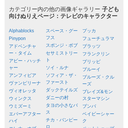
カテゴリー内の他の画像ギャラリー
子ども
向けぬりえページ：
テレビのキャラクター
Alphablocks
スペース・グー
プッカ
フス
Pinypon
フューチュラマ
スポンジ・ボブ
アドベンチャ
ブラッツ
ー・タイム
セサミストリー
フランクリン
ト
アビー・ハッチ
ブリッピ
ャー
ソイ・ルナ
ブルーイ
アンフィビア
ソフィア・ザ・
ブルーズ・クル
ファースト
ヴァンピリーナ
ーズ
ダックテイルズ
ヴィオレッタ
ブレイズ&モン
ダニーの村
ウィンクス
スターマシン
タヨの小さなバ
ウミズーミ
ブンバ
ス
エバーアフター
ベイビーシャー
チカ・バンピー
ハイ
ク
ロ