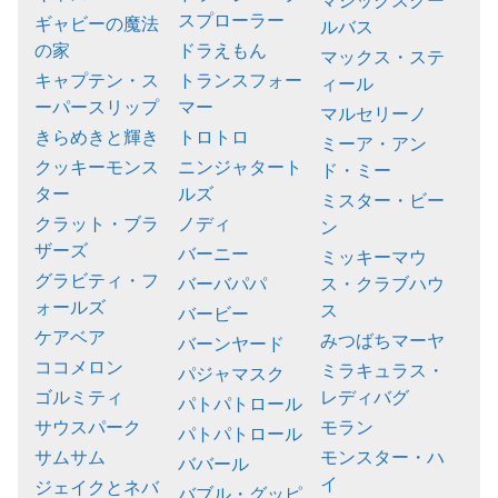
マジックスクー
スプローラー
ギャビーの魔法
ルバス
の家
ドラえもん
マックス・ステ
キャプテン・ス
トランスフォー
ィール
ーパースリップ
マー
マルセリーノ
きらめきと輝き
トロトロ
ミーア・アン
クッキーモンス
ニンジャタート
ド・ミー
ター
ルズ
ミスター・ビー
クラット・ブラ
ノディ
ン
ザーズ
バーニー
ミッキーマウ
グラビティ・フ
バーバパパ
ス・クラブハウ
ォールズ
ス
バービー
ケアベア
みつばちマーヤ
バーンヤード
ココメロン
ミラキュラス・
パジャマスク
ゴルミティ
レディバグ
パトパトロール
サウスパーク
モラン
パトパトロール
サムサム
モンスター・ハ
ババール
イ
ジェイクとネバ
バブル・グッピ