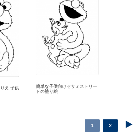
簡単な子供向けセサミストリー
りえ 子供
トの塗り絵
1
2