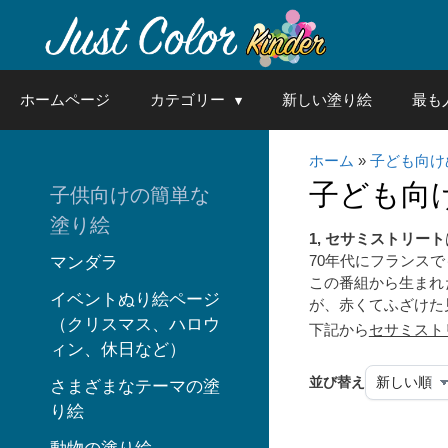
Skip
to
content
ホームページ
カテゴリー
新しい塗り絵
最も
ホーム
»
子ども向け
子ども向
子供向けの簡単な
塗り絵
1, セサミストリート
70年代にフランス
マンダラ
この番組から生まれ
イベントぬり絵ページ
が、赤くてふざけた
（クリスマス、ハロウ
下記から
セサミスト
ィン、休日など）
並び替え
さまざまなテーマの塗
り絵