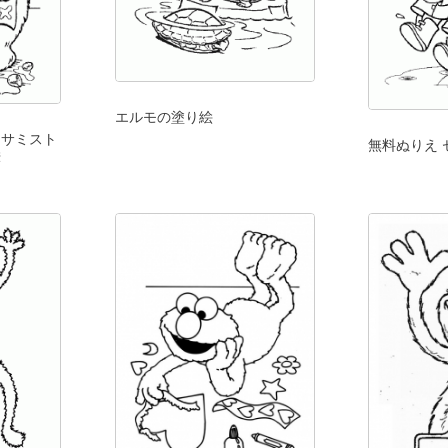
エルモの塗り絵
セサミスト
無料ぬりえ
絵