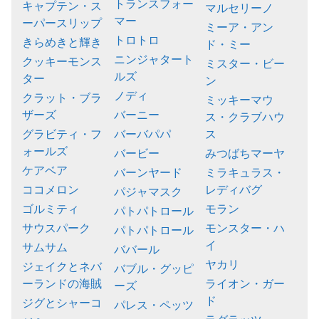
トランスフォー
キャプテン・ス
マルセリーノ
マー
ーパースリップ
ミーア・アン
トロトロ
きらめきと輝き
ド・ミー
ニンジャタート
クッキーモンス
ミスター・ビー
ルズ
ター
ン
ノディ
クラット・ブラ
ミッキーマウ
ザーズ
バーニー
ス・クラブハウ
グラビティ・フ
バーバパパ
ス
ォールズ
バービー
みつばちマーヤ
ケアベア
バーンヤード
ミラキュラス・
ココメロン
レディバグ
パジャマスク
ゴルミティ
モラン
パトパトロール
サウスパーク
モンスター・ハ
パトパトロール
イ
サムサム
ババール
ヤカリ
ジェイクとネバ
バブル・グッピ
ーランドの海賊
ライオン・ガー
ーズ
ド
ジグとシャーコ
パレス・ペッツ