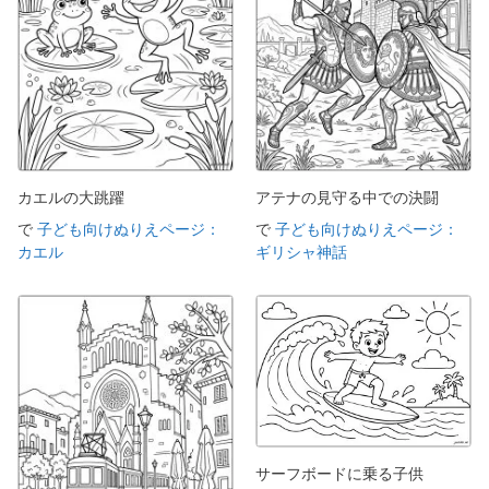
カエルの大跳躍
アテナの見守る中での決闘
で
子ども向けぬりえページ：
で
子ども向けぬりえページ：
カエル
ギリシャ神話
サーフボードに乗る子供