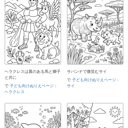
ヘラクレスは翼のある馬と獅子
サバンナで微笑むサイ
と共に
で
子ども向けぬりえページ：
で
子ども向けぬりえページ：
サイ
ヘラクレス