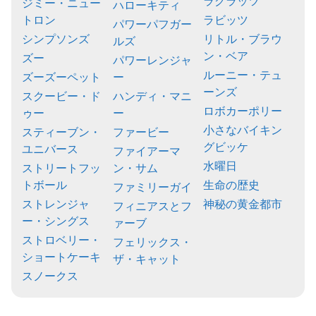
ラグラッツ
ジミー・ニュー
ハローキティ
トロン
ラビッツ
パワーパフガー
シンプソンズ
リトル・ブラウ
ルズ
ン・ベア
ズー
パワーレンジャ
ルーニー・テュ
ズーズーペット
ー
ーンズ
スクービー・ド
ハンディ・マニ
ロボカーポリー
ゥー
ー
小さなバイキン
スティーブン・
ファービー
グビッケ
ユニバース
ファイアーマ
水曜日
ストリートフッ
ン・サム
トボール
生命の歴史
ファミリーガイ
ストレンジャ
神秘の黄金都市
フィニアスとフ
ー・シングス
ァーブ
ストロベリー・
フェリックス・
ショートケーキ
ザ・キャット
スノークス