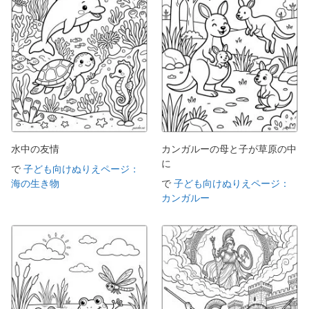
水中の友情
カンガルーの母と子が草原の中
に
で
子ども向けぬりえページ：
海の生き物
で
子ども向けぬりえページ：
カンガルー