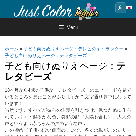
Skip
to
content
Menu
ホーム
»
子ども向けぬりえページ：テレビのキャラクター
»
子ども向けぬりえページ：テレタビーズ
子ども向けぬりえページ：
テ
レタビーズ
18ヶ月から4歳の子供が「テレタビーズ」のエピソードを見て
いるところを見たことがありますか？文字通り夢中になって
います！
当然です、すべてが彼らの注意を引きつけ、保つために作ら
れています：鮮やかな色、笑顔の顔（太陽も含む）、大人の
声というより赤ちゃんの声のような声…
この極めて子供っぽい側面のせいで、多くの親がこのシリー