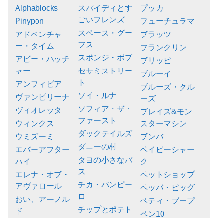
Alphablocks
スパイディとす
プッカ
ごいフレンズ
Pinypon
フューチュラマ
スペース・グー
アドベンチャ
ブラッツ
フス
ー・タイム
フランクリン
スポンジ・ボブ
アビー・ハッチ
ブリッピ
ャー
セサミストリー
ブルーイ
ト
アンフィビア
ブルーズ・クル
ソイ・ルナ
ヴァンピリーナ
ーズ
ソフィア・ザ・
ヴィオレッタ
ブレイズ&モン
ファースト
ウィンクス
スターマシン
ダックテイルズ
ウミズーミ
ブンバ
ダニーの村
エバーアフター
ベイビーシャー
タヨの小さなバ
ハイ
ク
ス
エレナ・オブ・
ペットショップ
チカ・バンピー
アヴァロール
ペッパ・ピッグ
ロ
おい、アーノル
ベティ・ブープ
チップとポテト
ド
ベン10