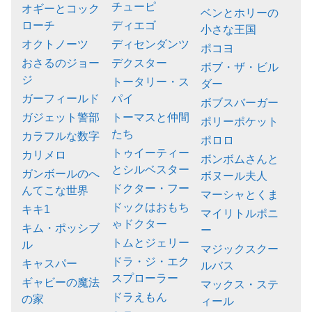
チューピ
オギーとコック
ベンとホリーの
ローチ
ディエゴ
小さな王国
オクトノーツ
ディセンダンツ
ポコヨ
おさるのジョー
デクスター
ボブ・ザ・ビル
ジ
トータリー・ス
ダー
ガーフィールド
パイ
ボブスバーガー
ガジェット警部
トーマスと仲間
ポリーポケット
たち
カラフルな数字
ポロロ
トゥイーティー
カリメロ
ボンボムさんと
とシルベスター
ガンボールのへ
ボヌール夫人
ドクター・フー
んてこな世界
マーシャとくま
ドックはおもち
キキ1
マイリトルポニ
ゃドクター
キム・ポッシブ
ー
トムとジェリー
ル
マジックスクー
ドラ・ジ・エク
キャスパー
ルバス
スプローラー
ギャビーの魔法
マックス・ステ
ドラえもん
の家
ィール