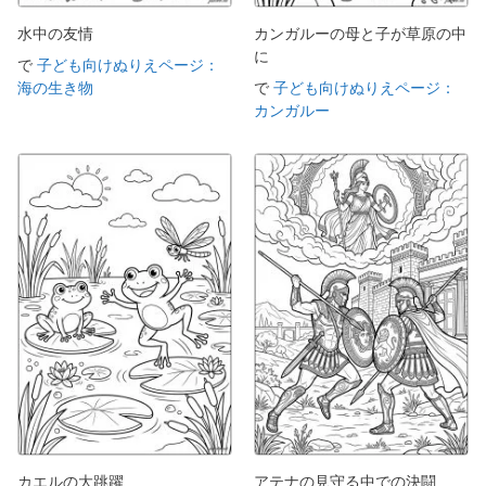
水中の友情
カンガルーの母と子が草原の中
に
で
子ども向けぬりえページ：
海の生き物
で
子ども向けぬりえページ：
カンガルー
カエルの大跳躍
アテナの見守る中での決闘