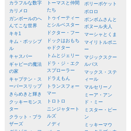
カラフルな数字
トーマスと仲間
ポリーポケット
たち
カリメロ
ポロロ
トゥイーティー
ガンボールのへ
ボンボムさんと
とシルベスター
んてこな世界
ボヌール夫人
ドクター・フー
キキ1
マーシャとくま
ドックはおもち
キム・ポッシブ
マイリトルポニ
ゃドクター
ル
ー
トムとジェリー
キャスパー
マジックスクー
ドラ・ジ・エク
ギャビーの魔法
ルバス
スプローラー
の家
マックス・ステ
ドラえもん
キャプテン・ス
ィール
ーパースリップ
トランスフォー
マルセリーノ
マー
きらめきと輝き
ミーア・アン
トロトロ
クッキーモンス
ド・ミー
ター
ニンジャタート
ミスター・ビー
ルズ
クラット・ブラ
ン
ザーズ
ノディ
ミッキーマウ