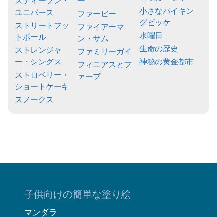
スティーブン・
ー
小さなバイキン
ユニバース
ファービー
グビッケ
ストリートフッ
ファイアーマ
水曜日
トボール
ン・サム
生命の歴史
ストレンジャ
ファミリーガイ
ー・シングス
神秘の黄金都市
フィニアスとフ
ストロベリー・
ァーブ
ショートケーキ
スノークス
子供向けの簡単な塗り絵
マンダラ