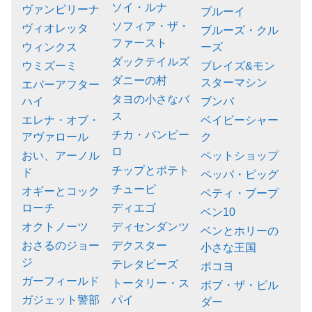
ソイ・ルナ
ヴァンピリーナ
ブルーイ
ソフィア・ザ・
ヴィオレッタ
ブルーズ・クル
ファースト
ウィンクス
ーズ
ダックテイルズ
ウミズーミ
ブレイズ&モン
ダニーの村
スターマシン
エバーアフター
タヨの小さなバ
ハイ
ブンバ
ス
エレナ・オブ・
ベイビーシャー
チカ・バンピー
アヴァロール
ク
ロ
おい、アーノル
ペットショップ
チップとポテト
ド
ペッパ・ピッグ
チューピ
オギーとコック
ベティ・ブープ
ローチ
ディエゴ
ベン10
オクトノーツ
ディセンダンツ
ベンとホリーの
おさるのジョー
デクスター
小さな王国
ジ
テレタビーズ
ポコヨ
ガーフィールド
トータリー・ス
ボブ・ザ・ビル
ガジェット警部
パイ
ダー