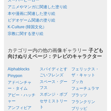
スーパーヒーロー
アニメやマンガに関連した塗り絵
本や漫画に関連した塗り絵
ビデオゲーム関連の塗り絵
K-Culture (韓国文化）
宗教に関する塗り絵
カテゴリー内の他の画像ギャラリー
子ども
向けぬりえページ：
テレビのキャラクター
Alphablocks
スパイディとす
フェリックス・
ごいフレンズ
ザ・キャット
Pinypon
スペース・グー
プッカ
アドベンチャ
フス
ー・タイム
フューチュラマ
スポンジ・ボブ
アビー・ハッチ
ブラッツ
ャー
セサミストリー
フランクリン
ト
アンフィビア
ブリッピ