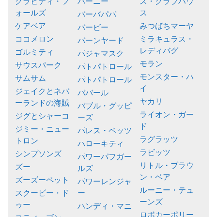
グラビティ・フ
バーニー
ス・クラブハウ
ォールズ
ス
バーバパパ
ケアベア
みつばちマーヤ
バービー
ココメロン
ミラキュラス・
バーンヤード
レディバグ
ゴルミティ
パジャマスク
モラン
サウスパーク
パトパトロール
モンスター・ハ
サムサム
パトパトロール
イ
ジェイクとネバ
ババール
ヤカリ
ーランドの海賊
バブル・グッピ
ライオン・ガー
ジグとシャーコ
ーズ
ド
ジミー・ニュー
パレス・ペッツ
ラグラッツ
トロン
ハローキティ
ラビッツ
シンプソンズ
パワーパフガー
リトル・ブラウ
ズー
ルズ
ン・ベア
ズーズーペット
パワーレンジャ
ルーニー・テュ
スクービー・ド
ー
ーンズ
ゥー
ハンディ・マニ
ロボカーポリー