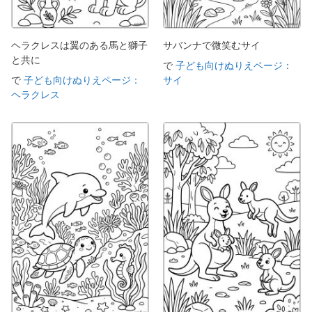
ヘラクレスは翼のある馬と獅子
サバンナで微笑むサイ
と共に
で
子ども向けぬりえページ：
で
子ども向けぬりえページ：
サイ
ヘラクレス