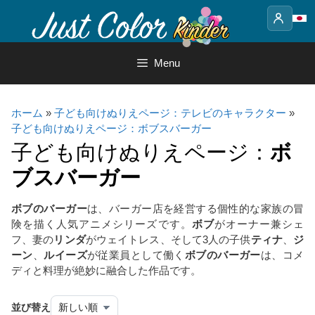
Skip
to
content
Menu
ホーム
»
子ども向けぬりえページ：テレビのキャラクター
»
子ども向けぬりえページ：ボブスバーガー
子ども向けぬりえページ：
ボ
ブスバーガー
ボブのバーガー
は、バーガー店を経営する個性的な家族の冒
険を描く人気アニメシリーズです。
ボブ
がオーナー兼シェ
フ、妻の
リンダ
がウェイトレス、そして3人の子供
ティナ
、
ジ
ーン
、
ルイーズ
が従業員として働く
ボブのバーガー
は、コメ
ディと料理が絶妙に融合した作品です。
並び替え