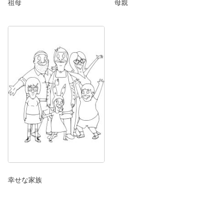
祖母
母親
幸せな家族