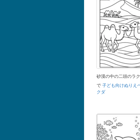
砂漠の中の二頭のラ
で
子ども向けぬりえ
クダ