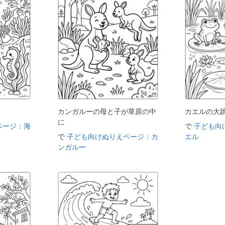
カンガルーの母と子が草原の中
カエルの大
に
ページ：海
で
子ども向
で
子ども向けぬりえページ：カ
エル
ンガルー