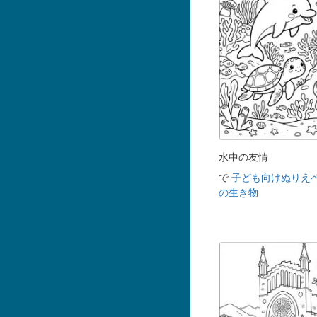
水中の友情
で
子ども向けぬりえ
の生き物