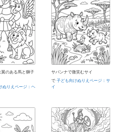
は翼のある馬と獅子
サバンナで微笑むサイ
で
子ども向けぬりえページ：サ
けぬりえページ：ヘ
イ