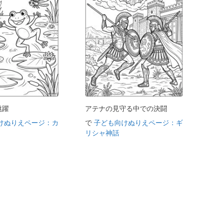
跳躍
アテナの見守る中での決闘
けぬりえページ：カ
で
子ども向けぬりえページ：ギ
リシャ神話