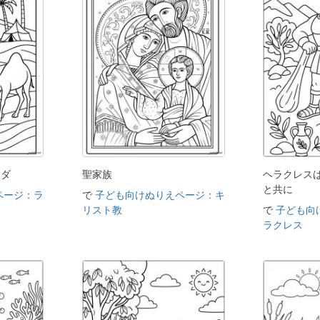
クダ
聖家族
ヘラクレス
と共に
ページ：ラ
で
子ども向けぬりえページ：キ
リスト教
で
子ども向
ラクレス