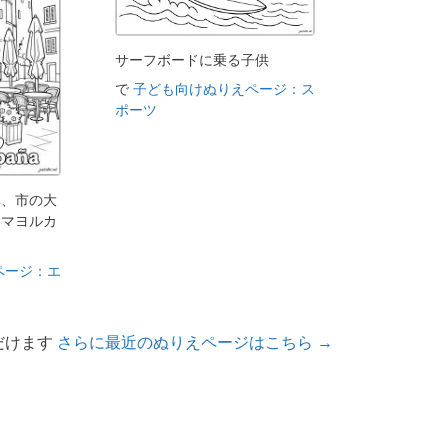
サーフボードに乗る子供
で
子ども向けぬりえページ：ス
ポーツ
車、市の大
、マヨルカ
ページ：エ
だけます
さらに最近のぬりえページはこちら →