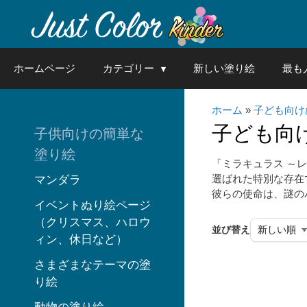
Skip
to
content
ホームページ
カテゴリー
新しい塗り絵
最も
ホーム
»
子ども向け
子ども向
子供向けの簡単な
塗り絵
「ミラキュラス ～
選ばれた特別な存在
マンダラ
彼らの使命は、謎の
イベントぬり絵ページ
（クリスマス、ハロウ
並び替え
ィン、休日など）
さまざまなテーマの塗
り絵