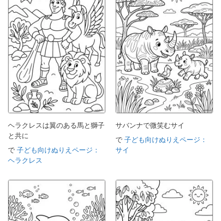
ヘラクレスは翼のある馬と獅子
サバンナで微笑むサイ
と共に
で
子ども向けぬりえページ：
で
子ども向けぬりえページ：
サイ
ヘラクレス