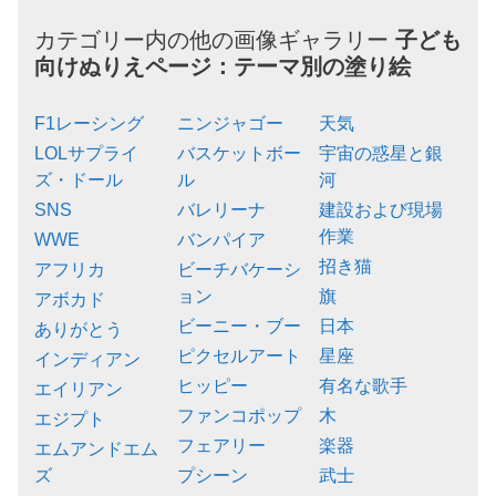
カテゴリー内の他の画像ギャラリー
子ども
向けぬりえページ：
テーマ別の塗り絵
F1レーシング
ニンジャゴー
天気
LOLサプライ
バスケットボー
宇宙の惑星と銀
ズ・ドール
ル
河
SNS
バレリーナ
建設および現場
作業
WWE
バンパイア
招き猫
アフリカ
ビーチバケーシ
ョン
旗
アボカド
ビーニー・ブー
日本
ありがとう
ピクセルアート
星座
インディアン
ヒッピー
有名な歌手
エイリアン
ファンコポップ
木
エジプト
フェアリー
楽器
エムアンドエム
ズ
プシーン
武士