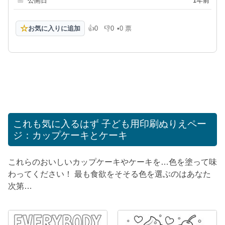
📅
公開日
1年前
☆
お気に入りに追加
👍
0
👎
0
•
0 票
高評価
低評価
これも気に入るはず
子ども用印刷ぬりえペー
ジ：カップケーキとケーキ
これらのおいしいカップケーキやケーキを…色を塗って味
わってください！ 最も食欲をそそる色を選ぶのはあなた
次第…