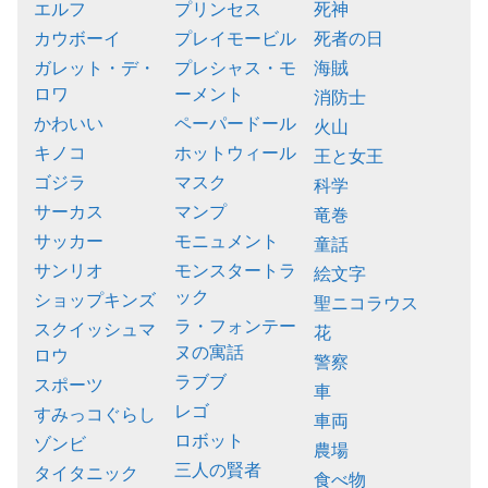
エルフ
プリンセス
死神
カウボーイ
プレイモービル
死者の日
ガレット・デ・
プレシャス・モ
海賊
ロワ
ーメント
消防士
かわいい
ペーパードール
火山
キノコ
ホットウィール
王と女王
ゴジラ
マスク
科学
サーカス
マンプ
竜巻
サッカー
モニュメント
童話
サンリオ
モンスタートラ
絵文字
ック
ショップキンズ
聖ニコラウス
ラ・フォンテー
スクイッシュマ
花
ヌの寓話
ロウ
警察
ラブブ
スポーツ
車
レゴ
すみっコぐらし
車両
ロボット
ゾンビ
農場
三人の賢者
タイタニック
食べ物