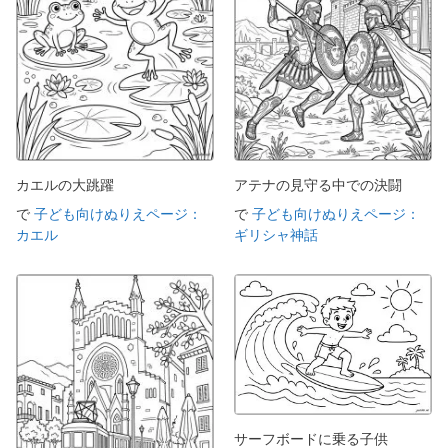
カエルの大跳躍
アテナの見守る中での決闘
で
子ども向けぬりえページ：
で
子ども向けぬりえページ：
カエル
ギリシャ神話
サーフボードに乗る子供