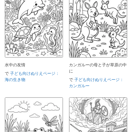
水中の友情
カンガルーの母と子が草原の中
に
で
子ども向けぬりえページ：
海の生き物
で
子ども向けぬりえページ：
カンガルー