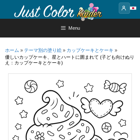
Skip
to
content
Menu
ホーム
»
テーマ別の塗り絵
»
カップケーキとケーキ
»
優しいカップケーキ、星とハートに囲まれて (子ども向けぬり
え：カップケーキとケーキ)