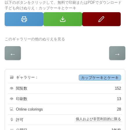
以下のボタンをクリックして、無料で印刷またはPDFでダウンロード
子ども向けぬりえ：カップケーキとケーキ
このギャラリーの他のぬりえを見る
←
→
🗃
ギャラリー：
カップケーキとケーキ
👁
閲覧数
152
👁
印刷数
13
💻
Online colorings
28
個人および非営利目的に限る
🔒
許可