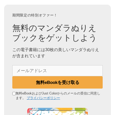
期間限定の特別オファー！
無料のマンダラぬりえ
ブックをゲットしよう
この電子書籍には30枚の美しいマンダラぬりえ
が含まれています
メ
ー
ル
無料eBookを受け取る
ア
ド
無料eBookおよびJust Colorからのメールの受信に同意し
ます。
プライバシーポリシー
レ
ス