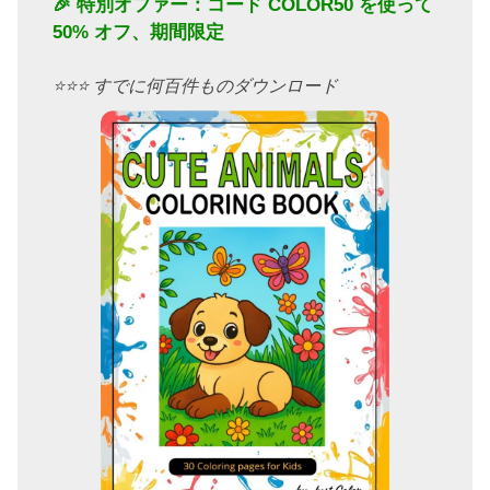
🎉 特別オファー：コード
COLOR50
を使って
50% オフ、期間限定
⭐️⭐️⭐️ すでに何百件ものダウンロード