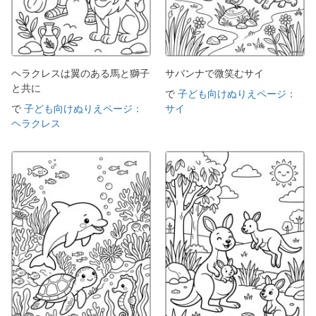
ヘラクレスは翼のある馬と獅子
サバンナで微笑むサイ
と共に
で
子ども向けぬりえページ：
で
子ども向けぬりえページ：
サイ
ヘラクレス