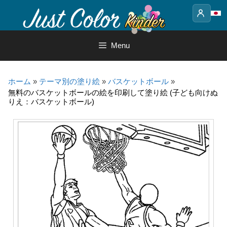
Skip
to
content
Menu
ホーム
»
テーマ別の塗り絵
»
バスケットボール
»
無料のバスケットボールの絵を印刷して塗り絵 (子ども向けぬ
りえ：バスケットボール)