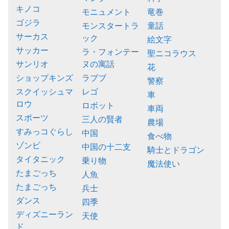
キノコ
モニュメント
竜巻
ゴジラ
モンスタートラ
童話
サーカス
ック
絵文字
サッカー
ラ・フォンテー
聖ニコラウス
サンリオ
ヌの寓話
花
ショップキンズ
ラブブ
警察
スクイッシュマ
レゴ
車
ロウ
ロボット
車両
スポーツ
三人の賢者
農場
すみっコぐらし
中国
食べ物
ゾンビ
中国の十二支
騎士とドラゴン
タイタニック
乗り物
魔法使い
たまごっち
人魚
たまごっち
兵士
ダンス
四季
ディズニーラン
天使
ド