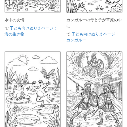
水中の友情
カンガルーの母と子が草原の中
に
で
子ども向けぬりえページ：
海の生き物
で
子ども向けぬりえページ：
カンガルー