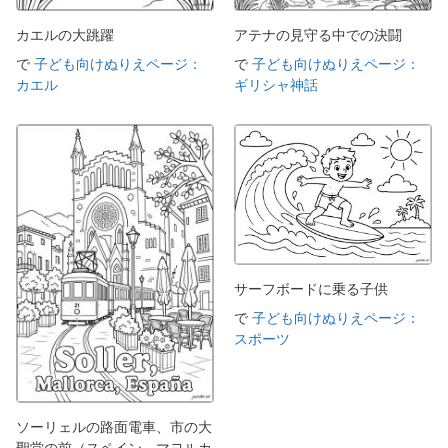
カエルの大跳躍
アテナの見守る中での決闘
で
子ども向けぬりえページ：
で
子ども向けぬりえページ：
カエル
ギリシャ神話
サーフボードに乗る子供
で
子ども向けぬりえページ：
スポーツ
ソーリェルの路面電車、市の大