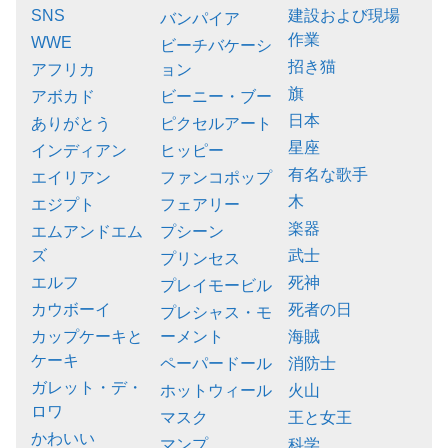
SNS
建設および現場
バンパイア
作業
WWE
ビーチバケーシ
招き猫
アフリカ
ョン
旗
アボカド
ビーニー・ブー
日本
ありがとう
ピクセルアート
星座
インディアン
ヒッピー
有名な歌手
エイリアン
ファンコポップ
木
エジプト
フェアリー
楽器
エムアンドエム
プシーン
ズ
武士
プリンセス
エルフ
死神
プレイモービル
カウボーイ
死者の日
プレシャス・モ
カップケーキと
ーメント
海賊
ケーキ
ペーパードール
消防士
ガレット・デ・
ホットウィール
火山
ロワ
マスク
王と女王
かわいい
マンプ
科学