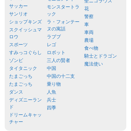
聖ニコラウス
サッカー
モンスタートラ
花
サンリオ
ック
警察
ショップキンズ
ラ・フォンテー
車
ヌの寓話
スクイッシュマ
車両
ロウ
ラブブ
農場
スポーツ
レゴ
食べ物
すみっコぐらし
ロボット
騎士とドラゴン
ゾンビ
三人の賢者
魔法使い
タイタニック
中国
たまごっち
中国の十二支
たまごっち
乗り物
ダンス
人魚
ディズニーラン
兵士
ド
四季
ドリームキャッ
チャー