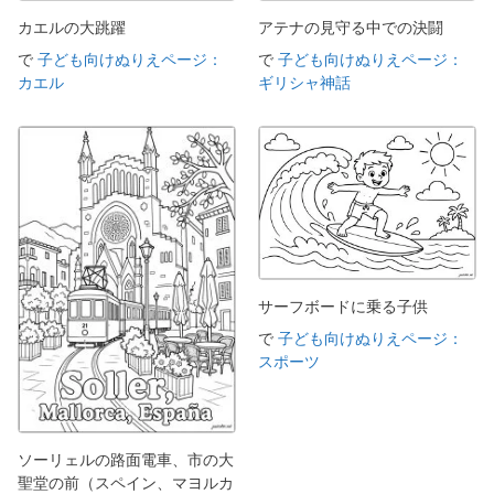
カエルの大跳躍
アテナの見守る中での決闘
で
子ども向けぬりえページ：
で
子ども向けぬりえページ：
カエル
ギリシャ神話
サーフボードに乗る子供
で
子ども向けぬりえページ：
スポーツ
ソーリェルの路面電車、市の大
聖堂の前（スペイン、マヨルカ