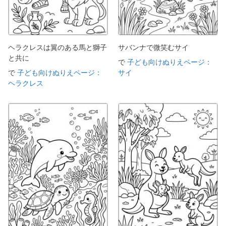
ヘラクレスは翼のある馬と獅子
サバンナで微笑むサイ
と共に
で
子ども向けぬりえページ：
で
子ども向けぬりえページ：
サイ
ヘラクレス