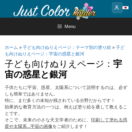
Skip
to
content
Menu
ホーム
»
子ども向けぬりえページ：テーマ別の塗り絵
»
子ど
も向けぬりえページ：宇宙の惑星と銀河
子ども向けぬりえページ：
宇
宙の惑星と銀河
子供たちに宇宙、惑星、太陽系について説明するのは、必ず
しも簡単ではありません。
特に、まだ多くの未知が残されている分野だからです！
効果的な教育方法の一つは、例えば塗り絵を通して教えるこ
とです。
そこで、未来の小さな天文学者のために、
印刷して塗れる惑
星や太陽系...宇宙の画像
をご紹介します！