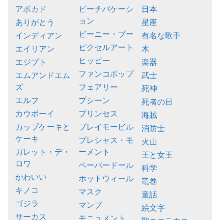
アボカド
ビーチバケーシ
日本
ョン
ありがとう
星座
ビーニー・ブー
インディアン
有名な歌手
ピクセルアート
エイリアン
木
ヒッピー
エジプト
楽器
ファンコポップ
エムアンドエム
武士
ズ
フェアリー
死神
エルフ
プシーン
死者の日
カウボーイ
プリンセス
海賊
カップケーキと
プレイモービル
消防士
ケーキ
プレシャス・モ
火山
ガレット・デ・
ーメント
王と女王
ロワ
ペーパードール
科学
かわいい
ホットウィール
竜巻
キノコ
マスク
童話
ゴジラ
マンプ
絵文字
サーカス
モニュメント