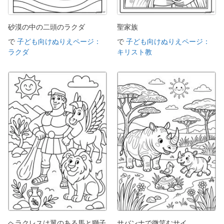
砂漠の中の二頭のラクダ
聖家族
で
子ども向けぬりえページ：
で
子ども向けぬりえページ：
ラクダ
キリスト教
ヘラクレスは翼のある馬と獅子
サバンナで微笑むサイ