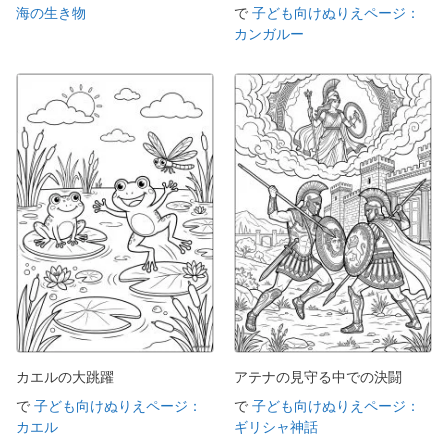
海の生き物
で
子ども向けぬりえページ：
カンガルー
カエルの大跳躍
アテナの見守る中での決闘
で
子ども向けぬりえページ：
で
子ども向けぬりえページ：
カエル
ギリシャ神話