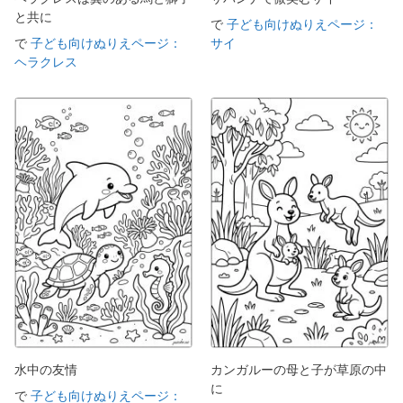
と共に
で
子ども向けぬりえページ：
で
子ども向けぬりえページ：
サイ
ヘラクレス
水中の友情
カンガルーの母と子が草原の中
に
で
子ども向けぬりえページ：