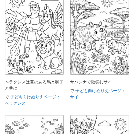
ヘラクレスは翼のある馬と獅子
サバンナで微笑むサイ
と共に
で
子ども向けぬりえページ：
で
子ども向けぬりえページ：
サイ
ヘラクレス