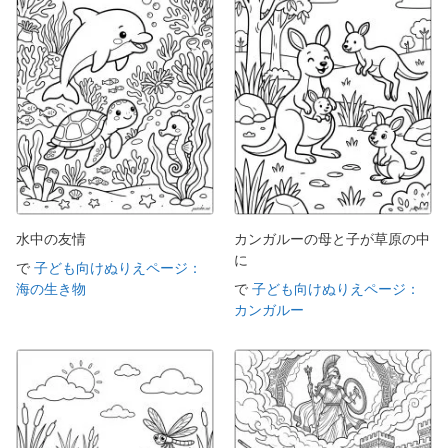
水中の友情
カンガルーの母と子が草原の中
に
で
子ども向けぬりえページ：
海の生き物
で
子ども向けぬりえページ：
カンガルー