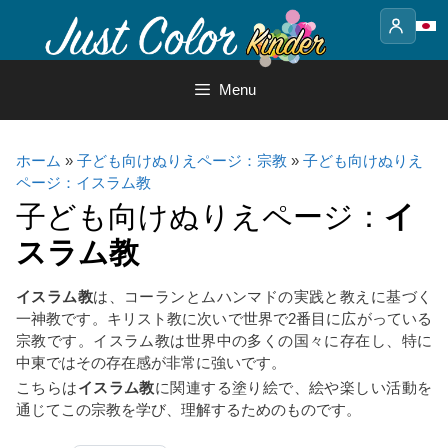
Skip
to
content
Menu
ホーム
»
子ども向けぬりえページ：宗教
»
子ども向けぬりえ
ページ：イスラム教
子ども向けぬりえページ：
イ
スラム教
イスラム教
は、コーランとムハンマドの実践と教えに基づく
一神教です。キリスト教に次いで世界で2番目に広がっている
宗教です。イスラム教は世界中の多くの国々に存在し、特に
中東ではその存在感が非常に強いです。
こちらは
イスラム教
に関連する塗り絵で、絵や楽しい活動を
通じてこの宗教を学び、理解するためのものです。