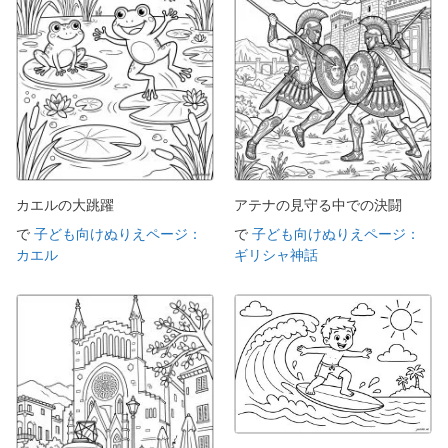
カエルの大跳躍
アテナの見守る中での決闘
で
子ども向けぬりえページ：
で
子ども向けぬりえページ：
カエル
ギリシャ神話