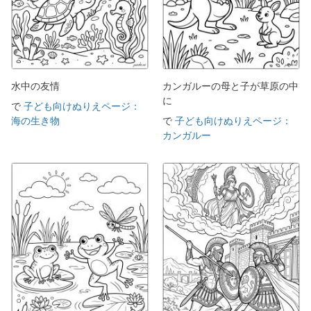
水中の友情
カンガルーの母と子が草原の中
に
で
子ども向けぬりえページ：
海の生き物
で
子ども向けぬりえページ：
カンガルー