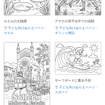
カエルの大跳躍
アテナの見守る中での決闘
で
子ども向けぬりえページ：
で
子ども向けぬりえページ：
カエル
ギリシャ神話
サーフボードに乗る子供
で
子ども向けぬりえページ：
スポーツ