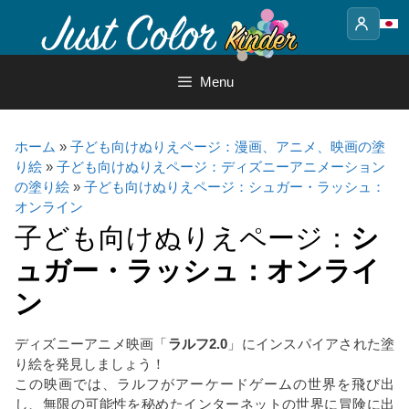
Skip
to
content
Menu
ホーム
»
子ども向けぬりえページ：漫画、アニメ、映画の塗
り絵
»
子ども向けぬりえページ：ディズニーアニメーション
の塗り絵
»
子ども向けぬりえページ：シュガー・ラッシュ：
オンライン
子ども向けぬりえページ：
シ
ュガー・ラッシュ：オンライ
ン
ディズニーアニメ映画「
ラルフ2.0
」にインスパイアされた塗
り絵を発見しましょう！
この映画では、ラルフがアーケードゲームの世界を飛び出
し、無限の可能性を秘めたインターネットの世界に冒険に出