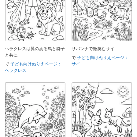
ヘラクレスは翼のある馬と獅子
サバンナで微笑むサイ
と共に
で
子ども向けぬりえページ：
で
子ども向けぬりえページ：
サイ
ヘラクレス