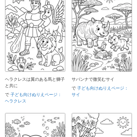
ヘラクレスは翼のある馬と獅子
サバンナで微笑むサイ
と共に
で
子ども向けぬりえページ：
で
子ども向けぬりえページ：
サイ
ヘラクレス