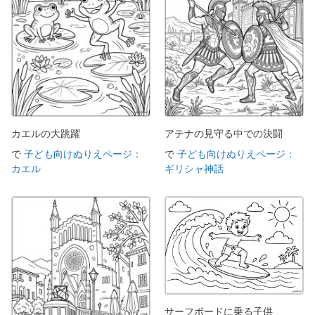
カエルの大跳躍
アテナの見守る中での決闘
で
子ども向けぬりえページ：
で
子ども向けぬりえページ：
カエル
ギリシャ神話
サーフボードに乗る子供