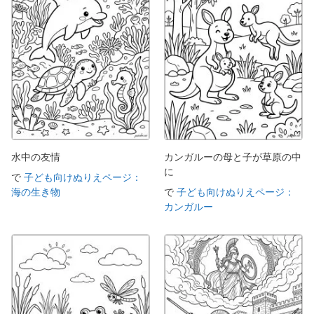
水中の友情
カンガルーの母と子が草原の中
に
で
子ども向けぬりえページ：
海の生き物
で
子ども向けぬりえページ：
カンガルー