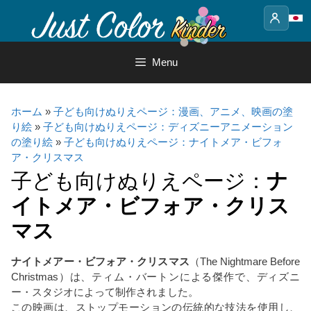
Skip
to
content
Menu
ホーム
»
子ども向けぬりえページ：漫画、アニメ、映画の塗
り絵
»
子ども向けぬりえページ：ディズニーアニメーション
の塗り絵
»
子ども向けぬりえページ：ナイトメア・ビフォ
ア・クリスマス
子ども向けぬりえページ：
ナ
イトメア・ビフォア・クリス
マス
ナイトメアー・ビフォア・クリスマス
（The Nightmare Before
Christmas）は、ティム・バートンによる傑作で、ディズニ
ー・スタジオによって制作されました。
この映画は、ストップモーションの伝統的な技法を使用し、