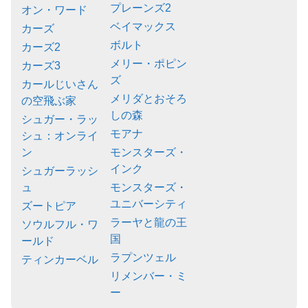
プレーンズ2
オン・ワード
ベイマックス
カーズ
ボルト
カーズ2
メリー・ポピン
カーズ3
ズ
カールじいさん
メリダとおそろ
の空飛ぶ家
しの森
シュガー・ラッ
モアナ
シュ：オンライ
ン
モンスターズ・
インク
シュガーラッシ
ュ
モンスターズ・
ユニバーシティ
ズートピア
ラーヤと龍の王
ソウルフル・ワ
国
ールド
ラプンツェル
ティンカーベル
リメンバー・ミ
ー