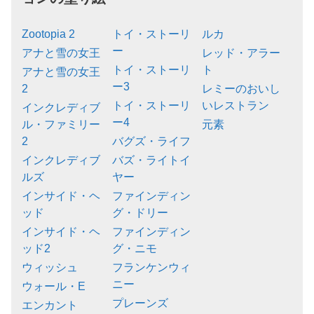
Zootopia 2
トイ・ストーリ
ルカ
ー
アナと雪の女王
レッド・アラー
トイ・ストーリ
ト
アナと雪の女王
ー3
2
レミーのおいし
トイ・ストーリ
いレストラン
インクレディブ
ー4
ル・ファミリー
元素
2
バグズ・ライフ
インクレディブ
バズ・ライトイ
ルズ
ヤー
インサイド・ヘ
ファインディン
ッド
グ・ドリー
インサイド・ヘ
ファインディン
ッド2
グ・ニモ
ウィッシュ
フランケンウィ
ニー
ウォール・E
プレーンズ
エンカント