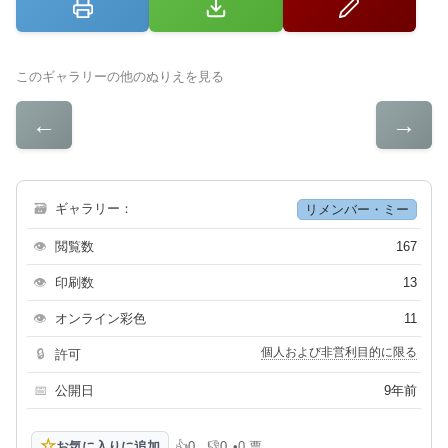
このギャラリーの他のぬりえを見る
←
→
🗃
ギャラリー：
リメンバー・ミー
👁
閲覧数
167
👁
印刷数
13
👁
オンライン彩色
11
個人および非営利目的に限る
🔒
許可
📅
公開日
9年前
☆
お気に入りに追加
👍
0
👎
0
•
0 票