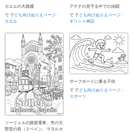
カエルの大跳躍
アテナの見守る中での決闘
で
子ども向けぬりえページ：
で
子ども向けぬりえページ：
カエル
ギリシャ神話
サーフボードに乗る子供
で
子ども向けぬりえページ：
スポーツ
ソーリェルの路面電車、市の大
聖堂の前（スペイン、マヨルカ