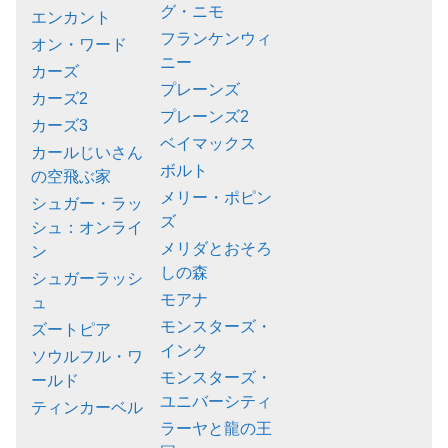
グ・ニモ
エンカント
フランケンウィ
オン・ワード
ニー
カーズ
プレーンズ
カーズ2
プレーンズ2
カーズ3
ベイマックス
カールじいさん
ボルト
の空飛ぶ家
メリー・ポピン
シュガー・ラッ
ズ
シュ：オンライ
メリダとおそろ
ン
しの森
シュガーラッシ
モアナ
ュ
モンスターズ・
ズートピア
インク
ソウルフル・ワ
モンスターズ・
ールド
ユニバーシティ
ティンカーベル
ラーヤと龍の王