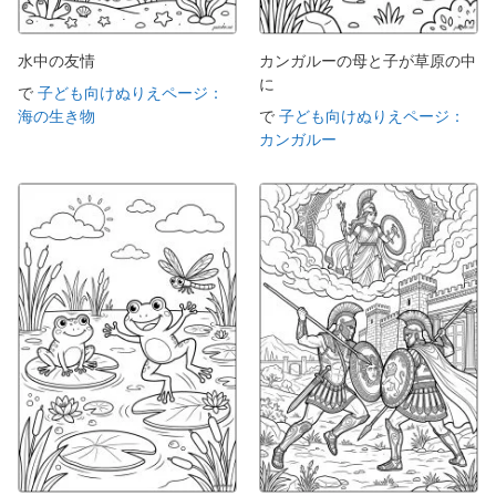
水中の友情
カンガルーの母と子が草原の中
に
で
子ども向けぬりえページ：
海の生き物
で
子ども向けぬりえページ：
カンガルー