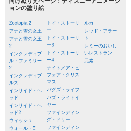
向けぬりえページ：
ディズニーアニメーシ
ョンの塗り絵
Zootopia 2
トイ・ストーリ
ルカ
ー
アナと雪の女王
レッド・アラー
トイ・ストーリ
ト
アナと雪の女王
ー3
2
レミーのおいし
トイ・ストーリ
いレストラン
インクレディブ
ー4
ル・ファミリー
元素
2
ナイトメア・ビ
フォア・クリス
インクレディブ
マス
ルズ
バグズ・ライフ
インサイド・ヘ
ッド
バズ・ライトイ
ヤー
インサイド・ヘ
ッド2
ファインディン
グ・ドリー
ウィッシュ
ファインディン
ウォール・E