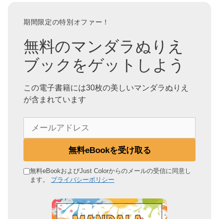
期間限定の特別オファー！
無料のマンダラぬりえ
ブックをゲットしよう
この電子書籍には30枚の美しいマンダラぬりえ
が含まれています
メ
ー
ル
無料eBookを受け取る
ア
ド
無料eBookおよびJust Colorからのメールの受信に同意し
ます。
プライバシーポリシー
レ
ス