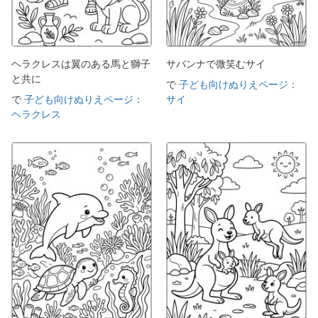
ヘラクレスは翼のある馬と獅子
サバンナで微笑むサイ
と共に
で
子ども向けぬりえページ：
で
子ども向けぬりえページ：
サイ
ヘラクレス