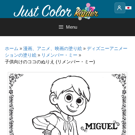
Skip
to
content
Menu
ホーム
»
漫画、アニメ、映画の塗り絵
»
ディズニーアニメー
ションの塗り絵
»
リメンバー・ミー
»
子供向けのココのぬりえ (リメンバー・ミー)