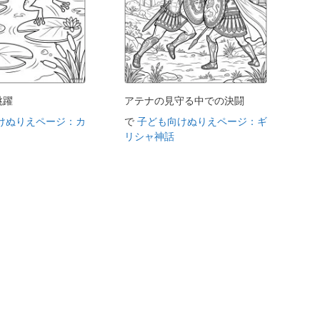
跳躍
アテナの見守る中での決闘
けぬりえページ：カ
で
子ども向けぬりえページ：ギ
リシャ神話