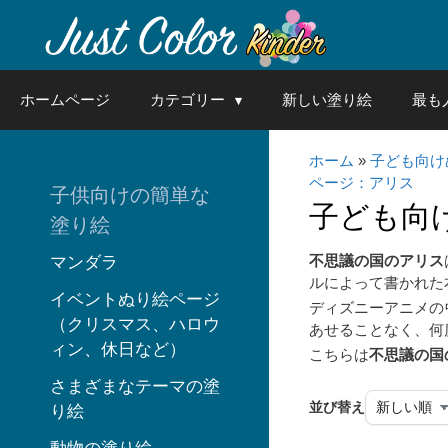
Skip
to
content
ホームページ
カテゴリー
新しい塗り絵
最も
ホーム
»
子ども向け
ページ：アリス
子供向けの簡単な
子ども向
塗り絵
不思議の国のアリス
マンダラ
ルによって書かれた
イベントぬり絵ページ
ディズニーアニメの
（クリスマス、ハロウ
あせることなく、何
ィン、休日など）
こちらは
不思議の国
さまざまなテーマの塗
並び替え
り絵