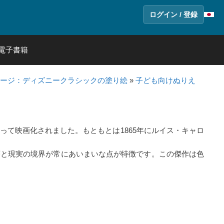
ログイン / 登録
電子書籍
ージ：ディズニークラシックの塗り絵
»
子ども向けぬりえ
て映画化されました。もともとは1865年にルイス・キャロ
夢と現実の境界が常にあいまいな点が特徴です。この傑作は色