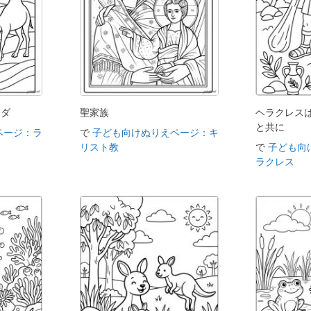
クダ
聖家族
ヘラクレス
と共に
ページ：ラ
で
子ども向けぬりえページ：キ
リスト教
で
子ども向
ラクレス