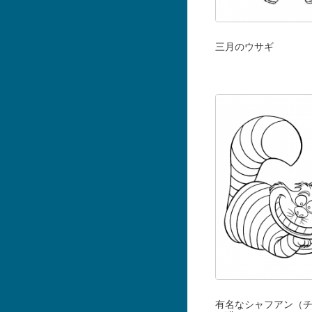
三月のウサギ
有名なシャフアン（