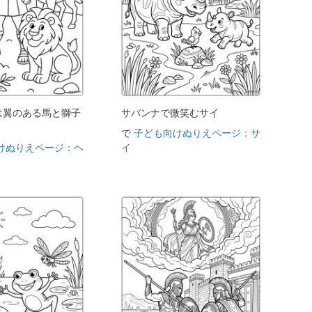
は翼のある馬と獅子
サバンナで微笑むサイ
で
子ども向けぬりえページ：サ
けぬりえページ：ヘ
イ