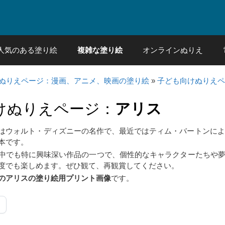
人気のある塗り絵
複雑な塗り絵
オンラインぬりえ
ぬりえページ：漫画、アニメ、映画の塗り絵
»
子ども向けぬりえペ
けぬりえページ：
アリス
はウォルト・ディズニーの名作で、最近ではティム・バートンによっ
本です。
中でも特に興味深い作品の一つで、個性的なキャラクターたちや
度でも楽しめます。ぜひ観て、再観賞してください。
のアリスの塗り絵用プリント画像
です。