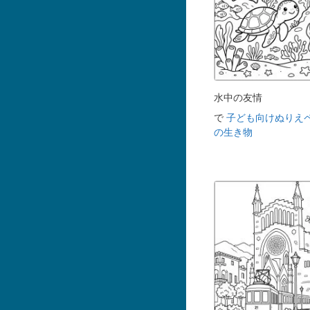
水中の友情
で
子ども向けぬりえ
の生き物