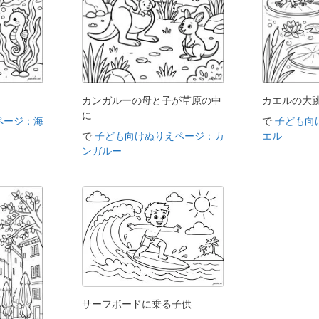
カンガルーの母と子が草原の中
カエルの大
に
ページ：海
で
子ども向
で
子ども向けぬりえページ：カ
エル
ンガルー
サーフボードに乗る子供