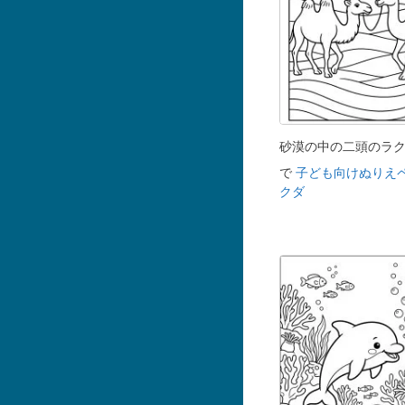
砂漠の中の二頭のラ
で
子ども向けぬりえ
クダ