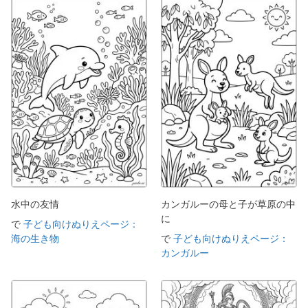
水中の友情
カンガルーの母と子が草原の中
に
で
子ども向けぬりえページ：
海の生き物
で
子ども向けぬりえページ：
カンガルー