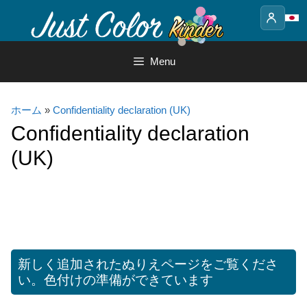
Skip
to
content
Menu
ホーム
»
Confidentiality declaration (UK)
Confidentiality declaration
(UK)
新しく追加されたぬりえページをご覧くださ
い。色付けの準備ができています