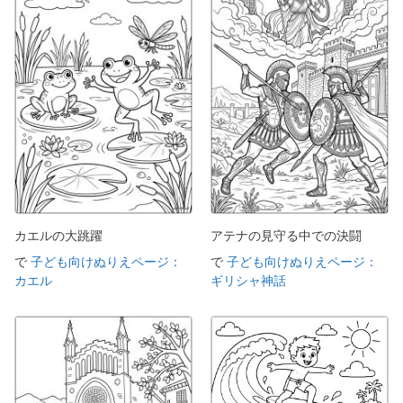
カエルの大跳躍
アテナの見守る中での決闘
で
子ども向けぬりえページ：
で
子ども向けぬりえページ：
カエル
ギリシャ神話