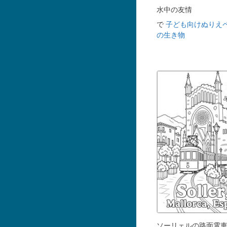
水中の友情
で
子ども向けぬりえ
の生き物
ソーリェルの路面電