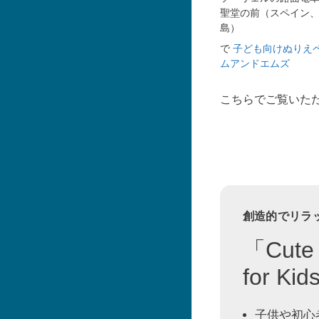
聖堂の前（スペイン
島）
で
子ども向けぬりえ
ムアンドエムズ
こちらでご覧いた
創造的でリラ
「Cute 
for K
子供や初心