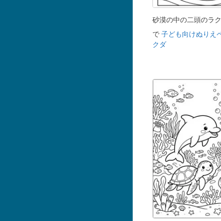
砂漠の中の二頭のラ
で
子ども向けぬりえ
クダ