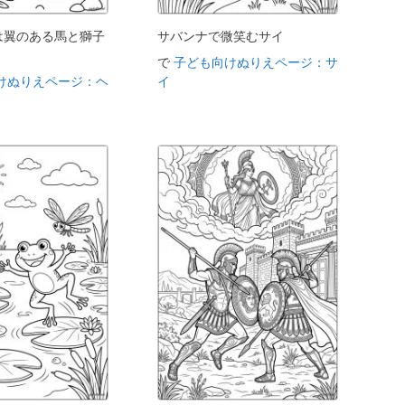
は翼のある馬と獅子
サバンナで微笑むサイ
で
子ども向けぬりえページ：サ
けぬりえページ：ヘ
イ