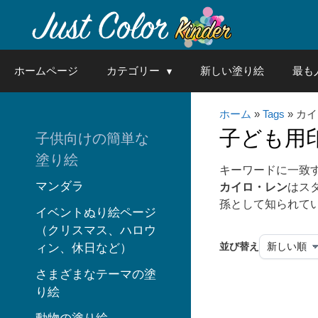
Skip
to
content
ホームページ
カテゴリー
新しい塗り絵
最も
ホーム
»
Tags
» カ
子ども用
子供向けの簡単な
塗り絵
キーワードに一致
マンダラ
カイロ・レン
はス
孫として知られて
イベントぬり絵ページ
（クリスマス、ハロウ
並び替え
ィン、休日など）
さまざまなテーマの塗
り絵