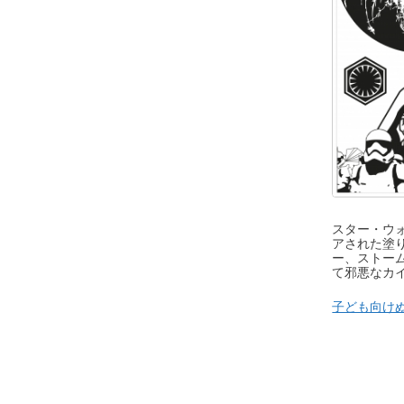
スター・ウ
アされた塗
ー、ストー
て邪悪なカ
子ども向け