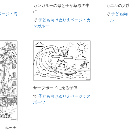
カンガルーの母と子が草原の中
カエルの大
に
ページ：海
で
子ども向
で
子ども向けぬりえページ：カ
エル
ンガルー
サーフボードに乗る子供
で
子ども向けぬりえページ：ス
ポーツ
車、市の大