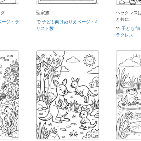
クダ
聖家族
ヘラクレス
と共に
ページ：ラ
で
子ども向けぬりえページ：キ
リスト教
で
子ども向
ラクレス