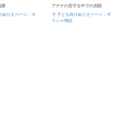
跳躍
アテナの見守る中での決闘
けぬりえページ：カ
で
子ども向けぬりえページ：ギ
リシャ神話