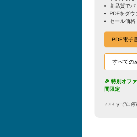
高品質でバ
PDFをダ
セール価格
PDF電
すべての
🎉 特別オフ
間限定
⭐️⭐️⭐️ す