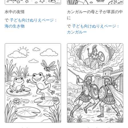
水中の友情
カンガルーの母と子が草原の中
に
で
子ども向けぬりえページ：
海の生き物
で
子ども向けぬりえページ：
カンガルー