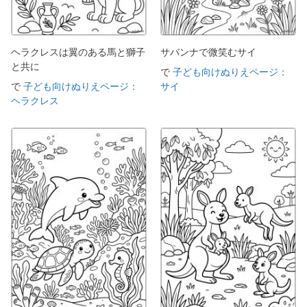
ヘラクレスは翼のある馬と獅子
サバンナで微笑むサイ
と共に
で
子ども向けぬりえページ：
で
子ども向けぬりえページ：
サイ
ヘラクレス