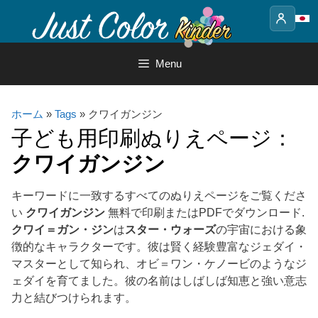
Skip
to
content
Menu
ホーム
»
Tags
» クワイガンジン
子ども用印刷ぬりえページ：
クワイガンジン
キーワードに一致するすべてのぬりえページをご覧くださ
い
クワイガンジン
無料で印刷またはPDFでダウンロード.
クワイ＝ガン・ジン
は
スター・ウォーズ
の宇宙における象
徴的なキャラクターです。彼は賢く経験豊富なジェダイ・
マスターとして知られ、オビ＝ワン・ケノービのようなジ
ェダイを育てました。彼の名前はしばしば知恵と強い意志
力と結びつけられます。