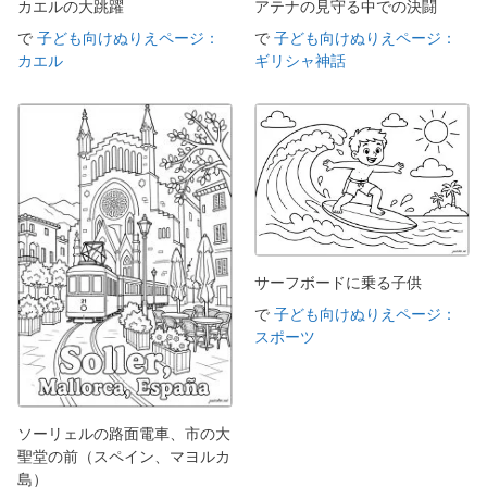
カエルの大跳躍
アテナの見守る中での決闘
で
子ども向けぬりえページ：
で
子ども向けぬりえページ：
カエル
ギリシャ神話
サーフボードに乗る子供
で
子ども向けぬりえページ：
スポーツ
ソーリェルの路面電車、市の大
聖堂の前（スペイン、マヨルカ
島）