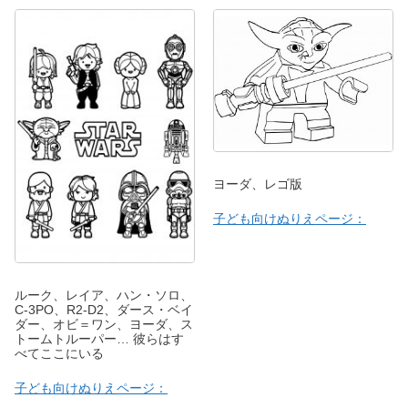
ヨーダ、レゴ版
子ども向けぬりえページ：
ルーク、レイア、ハン・ソロ、
C-3PO、R2-D2、ダース・ベイ
ダー、オビ＝ワン、ヨーダ、ス
トームトルーパー… 彼らはす
べてここにいる
子ども向けぬりえページ：