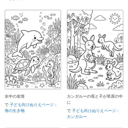
水中の友情
カンガルーの母と子が草原の中
に
で
子ども向けぬりえページ：
海の生き物
で
子ども向けぬりえページ：
カンガルー