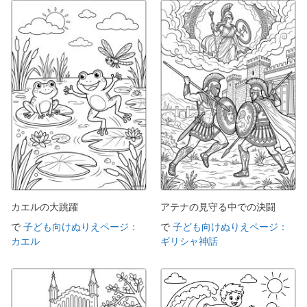
カエルの大跳躍
アテナの見守る中での決闘
で
子ども向けぬりえページ：
で
子ども向けぬりえページ：
カエル
ギリシャ神話