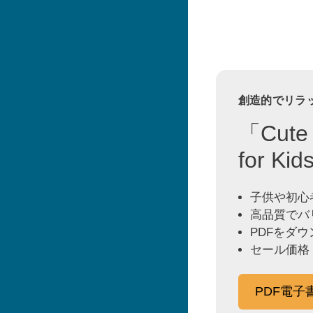
創造的でリラ
「Cute 
for K
子供や初心
高品質でバ
PDFをダ
セール価格
PDF電