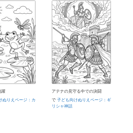
跳躍
アテナの見守る中での決闘
けぬりえページ：カ
で
子ども向けぬりえページ：ギ
リシャ神話