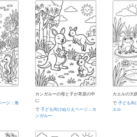
カンガルーの母と子が草原の中
カエルの大
に
ページ：海
で
子ども向
で
子ども向けぬりえページ：カ
エル
ンガルー