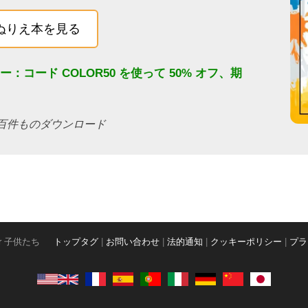
ぬりえ本を見る
ァー：コード
COLOR50
を使って 50% オフ、期
でに何百件ものダウンロード
olor 子供たち
トップタグ
|
お問い合わせ
|
法的通知
|
クッキーポリシー
|
プラ