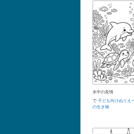
水中の友情
で
子ども向けぬりえ
の生き物