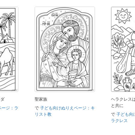
クダ
聖家族
ヘラクレス
と共に
ページ：ラ
で
子ども向けぬりえページ：キ
リスト教
で
子ども向
ラクレス