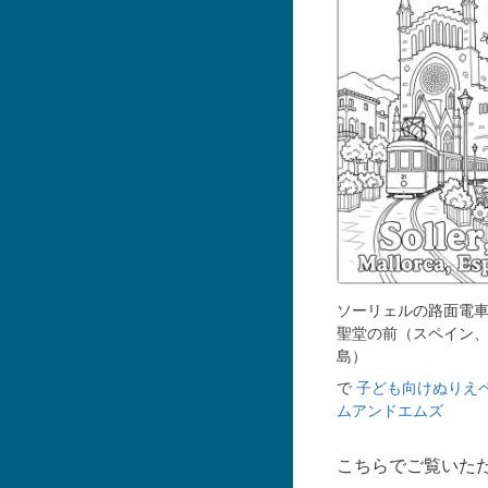
ソーリェルの路面電
聖堂の前（スペイン
島）
で
子ども向けぬりえ
ムアンドエムズ
こちらでご覧いた