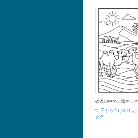
砂漠の中の二頭のラ
で
子ども向けぬりえ
クダ