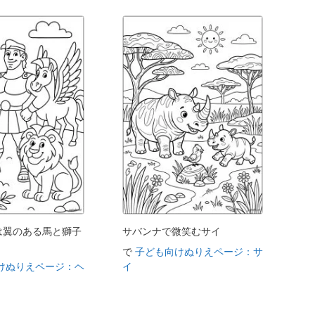
は翼のある馬と獅子
サバンナで微笑むサイ
で
子ども向けぬりえページ：サ
けぬりえページ：ヘ
イ