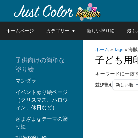
Skip
to
content
ホームページ
カテゴリー
新しい塗り絵
最も
ホーム
»
Tags
» 海賊
子ども用
子供向けの簡単な
塗り絵
キーワードに一致
マンダラ
並び替え
イベントぬり絵ページ
（クリスマス、ハロウ
ィン、休日など）
さまざまなテーマの塗
り絵