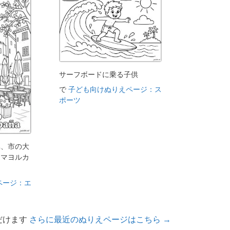
サーフボードに乗る子供
で
子ども向けぬりえページ：ス
ポーツ
車、市の大
、マヨルカ
ページ：エ
だけます
さらに最近のぬりえページはこちら →