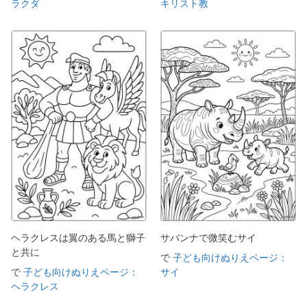
ラクダ
キリスト教
ヘラクレスは翼のある馬と獅子
サバンナで微笑むサイ
と共に
で
子ども向けぬりえページ：
で
子ども向けぬりえページ：
サイ
ヘラクレス