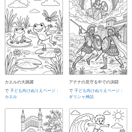
カエルの大跳躍
アテナの見守る中での決闘
で
子ども向けぬりえページ：
で
子ども向けぬりえページ：
カエル
ギリシャ神話