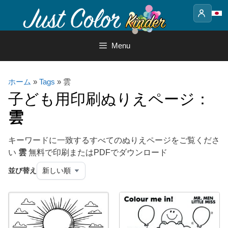
Skip
to
content
Menu
ホーム
»
Tags
» 雲
子ども用印刷ぬりえページ：
雲
キーワードに一致するすべてのぬりえページをご覧くださ
い
雲
無料で印刷またはPDFでダウンロード
並び替え