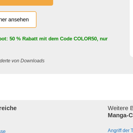
cher ansehen
bot: 50 % Rabatt mit dem Code
COLOR50
, nur
underte von Downloads
reiche
Weitere B
Manga-C
Angriff der 
sse