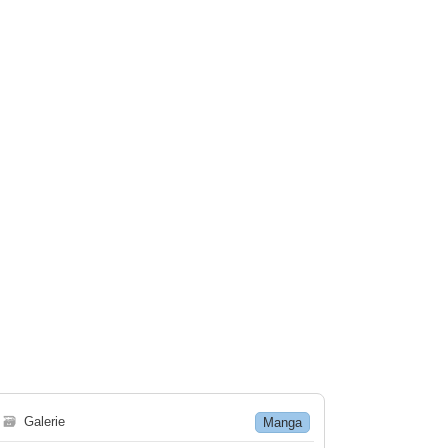
🗃
Galerie
Manga