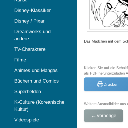
Disney-Klassiker
Disney / Pixar
Dreamworks und
andere
Das Mädchen mit dem Schw
TV-Charaktere
Filme
Klicken Sie auf die Schal
Animes und Mangas
als PDF herunterzuladen
Büchern und Comics
Drucken
Superhelden
K-Culture (Koreanische
Weitere Ausmalbilder aus 
Kultur)
←
Vorherige
Videospiele