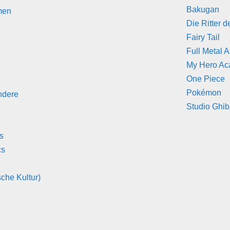
Bakugan
men
Die Ritter d
Fairy Tail
Full Metal 
My Hero A
One Piece
Pokémon
ndere
Studio Ghib
s
cs
che Kultur)