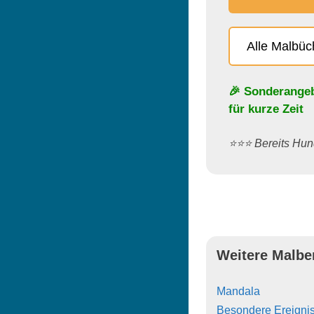
Alle Malbü
🎉 Sonderange
für kurze Zeit
⭐️⭐️⭐️ Bereits H
Weitere Malbe
Mandala
Besondere Ereigni