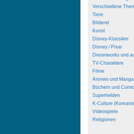
Verschiedene The
Tiere
Bildend
Kunst
Disney-Klassiker
Disney / Pixar
Dreamworks und a
TV-Charaktere
Filme
Animes und Manga
Büchern und Comi
Superhelden
K-Culture (Koreanis
Videospiele
Religionen