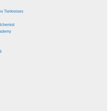
es Tierkreises
Alchemist
cademy
li