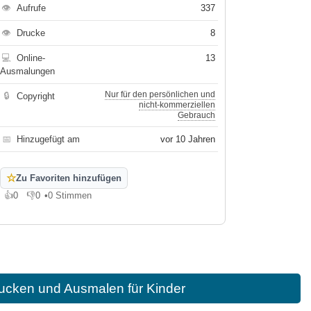
👁
Aufrufe
337
👁
Drucke
8
💻
Online-
13
Ausmalungen
Nur für den persönlichen und
🔒
Copyright
nicht-kommerziellen
Gebrauch
📅
Hinzugefügt am
vor 10 Jahren
☆
Zu Favoriten hinzufügen
👍
0
👎
0
•
0 Stimmen
Gefällt mir
Gefällt mir nicht
ucken und Ausmalen für Kinder