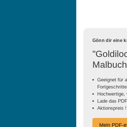
Gönn dir eine 
"Goldilo
Malbuch
Geeignet für a
Fortgeschritt
Hochwertige, v
Lade das PDF 
Aktionspreis !
Mein PDF-e