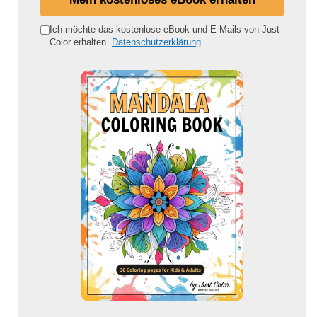
n
e
Ich möchte das kostenlose eBook und E-Mails von Just
Color erhalten.
Datenschutzerklärung
E
-
M
a
i
l
-
A
d
r
e
s
s
e