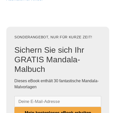
SONDERANGEBOT, NUR FÜR KURZE ZEIT!
Sichern Sie sich Ihr
GRATIS Mandala-
Malbuch
Dieses eBook enthält 30 fantastische Mandala-
Malvorlagen
D
e
i
Mein kostenloses eBook erhalten