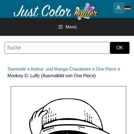
Springe
zum
Inhalt
Menü
Startseite
»
Anime- und Manga-Charaktere
»
One Piece
»
Monkey D. Luffy (Ausmalbild von One Piece)