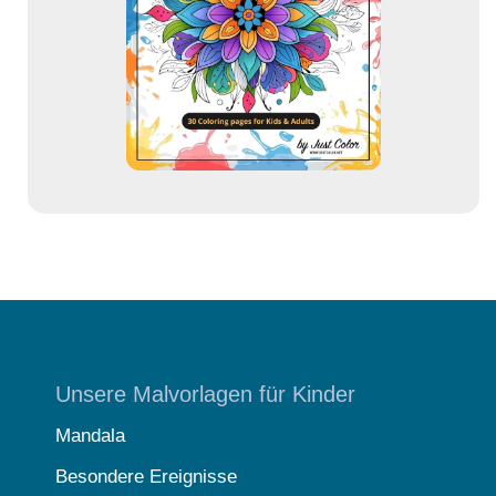
r
e
s
s
e
Unsere Malvorlagen für Kinder
Mandala
Besondere Ereignisse