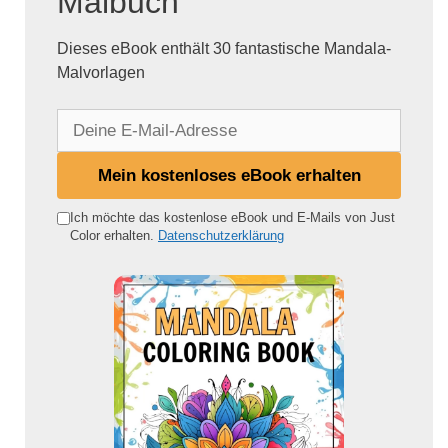
Malbuch
Dieses eBook enthält 30 fantastische Mandala-
Malvorlagen
D
e
i
Mein kostenloses eBook erhalten
n
e
Ich möchte das kostenlose eBook und E-Mails von Just
Color erhalten.
Datenschutzerklärung
E
-
M
a
i
l
-
A
d