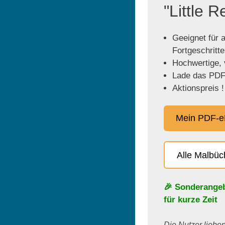
"Little 
Geeignet für a
Fortgeschritt
Hochwertige, v
Lade das PDF 
Aktionspreis !
Mein PDF-e
Alle Malbü
🎉 Sonderange
für kurze Zeit
Die Nutzer lieben 