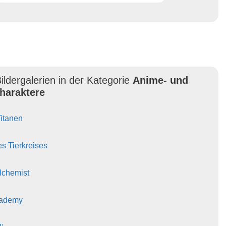
ildergalerien in der Kategorie
Anime- und
haraktere
Titanen
es Tierkreises
Alchemist
cademy