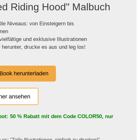
Red Riding Hood" Malbuch
lle Niveaus: von Einsteigern bis
enen
ielfältige und exklusive Illustrationen
herunter, drucke es aus und leg los!
Book herunterladen
cher ansehen
bot: 50 % Rabatt mit dem Code
COLOR50
, nur
es: "Tolle Illustrationen, einfach zu drucken!"