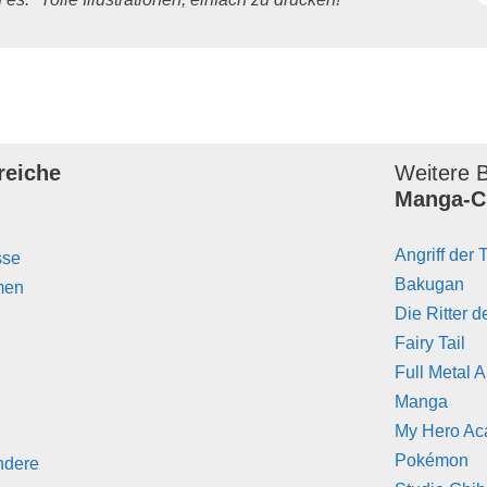
reiche
Weitere B
Manga-C
Angriff der 
sse
Bakugan
men
Die Ritter d
Fairy Tail
Full Metal 
Manga
My Hero A
Pokémon
ndere