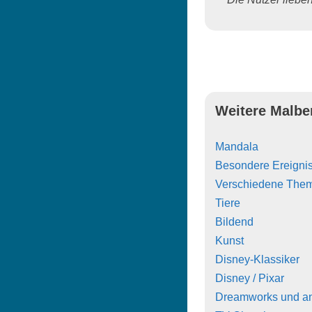
Weitere Malbe
Mandala
Besondere Ereigni
Verschiedene The
Tiere
Bildend
Kunst
Disney-Klassiker
Disney / Pixar
Dreamworks und a