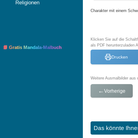
Religionen
Charakter mit einem Schw
Klicken Sie auf die Schal
als PDF herunterzuladen 
📘 Gratis Mandala-Malbuch
Drucken
Weitere Ausmalbilder aus 
←
Vorherige
Das könnte Ihne