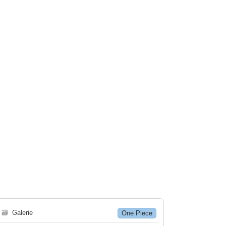
🗃
Galerie
One Piece