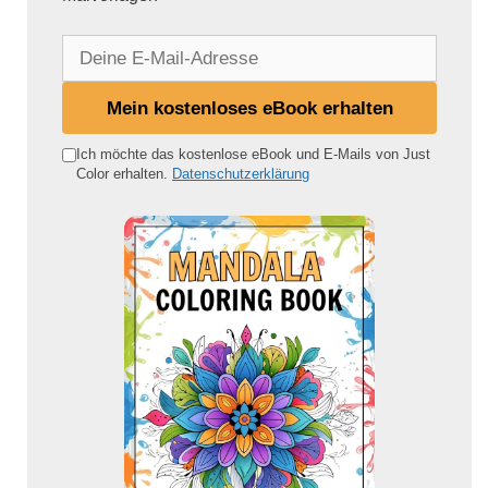
D
e
i
Mein kostenloses eBook erhalten
n
e
Ich möchte das kostenlose eBook und E-Mails von Just
Color erhalten.
Datenschutzerklärung
E
-
M
a
i
l
-
A
d
r
e
s