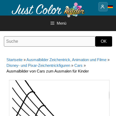
Springe
zum
Inhalt
Menü
Startseite
»
Ausmalbilder Zeichentrick, Animation und Filme
»
Disney- und Pixar-Zeichentrickfiguren
»
Cars
»
Ausmalbilder von Cars zum Ausmalen für Kinder