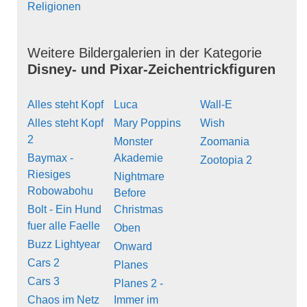
Religionen
Weitere Bildergalerien in der Kategorie
Disney- und Pixar-Zeichentrickfiguren
Alles steht Kopf
Luca
Wall-E
Alles steht Kopf
Mary Poppins
Wish
2
Monster
Zoomania
Baymax -
Akademie
Zootopia 2
Riesiges
Nightmare
Robowabohu
Before
Bolt - Ein Hund
Christmas
fuer alle Faelle
Oben
Buzz Lightyear
Onward
Cars 2
Planes
Cars 3
Planes 2 -
Chaos im Netz
Immer im