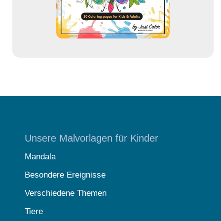
s
e
Unsere Malvorlagen für Kinder
Mandala
Besondere Ereignisse
Verschiedene Themen
Tiere