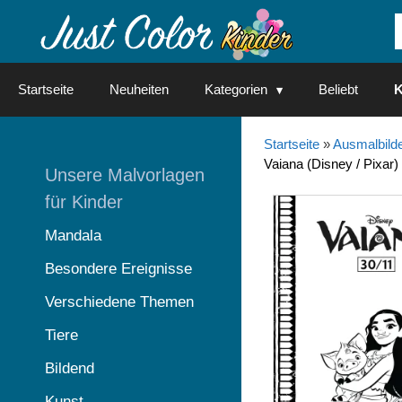
Springe
zum
Inhalt
Startseite
Neuheiten
Kategorien
Beliebt
K
Startseite
»
Ausmalbilde
Vaiana (Disney / Pixar
Unsere Malvorlagen
für Kinder
Mandala
Besondere Ereignisse
Verschiedene Themen
Tiere
Bildend
Kunst