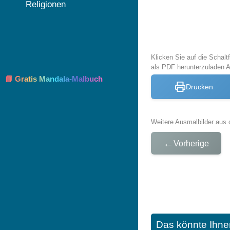
Religionen
Klicken Sie auf die Schal
als PDF herunterzuladen 
📘 Gratis Mandala-Malbuch
Drucken
Weitere Ausmalbilder aus 
←
Vorherige
Das könnte Ihne