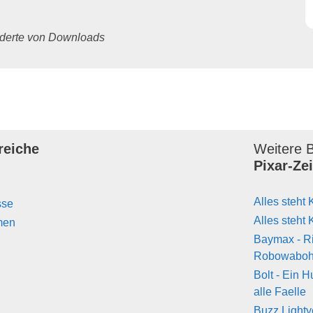
underte von Downloads
reiche
Weitere B
Pixar-Ze
Alles steht 
sse
Alles steht 
men
Baymax - R
Robowabo
Bolt - Ein H
alle Faelle
Buzz Lighty