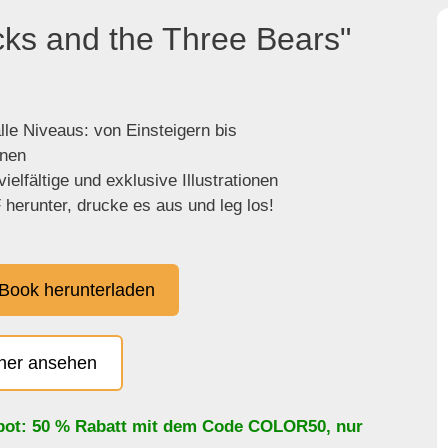
cks and the Three Bears"
lle Niveaus: von Einsteigern bis
enen
ielfältige und exklusive Illustrationen
herunter, drucke es aus und leg los!
Book herunterladen
cher ansehen
bot: 50 % Rabatt mit dem Code
COLOR50
, nur