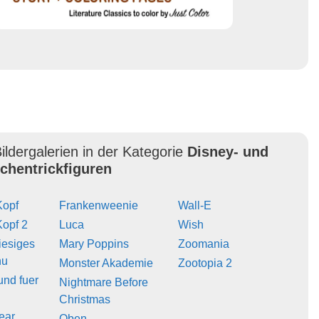
ildergalerien in der Kategorie
Disney- und
ichentrickfiguren
Kopf
Frankenweenie
Wall-E
Kopf 2
Luca
Wish
iesiges
Mary Poppins
Zoomania
hu
Monster Akademie
Zootopia 2
und fuer
Nightmare Before
Christmas
ear
Oben