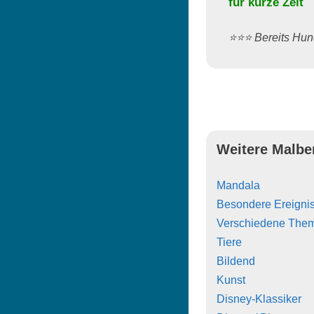
für kurze Zeit
⭐️⭐️⭐️ Bereits H
Weitere Malbe
Mandala
Besondere Ereigni
Verschiedene The
Tiere
Bildend
Kunst
Disney-Klassiker