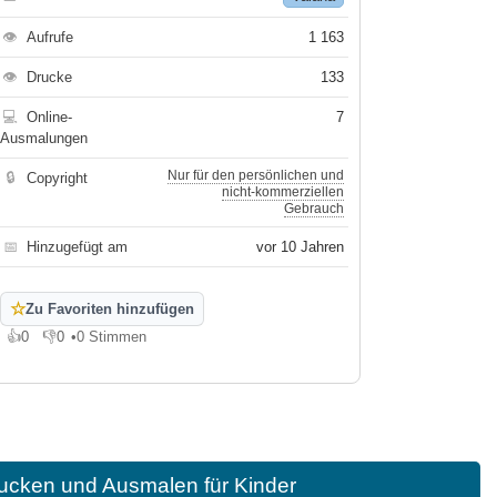
👁
Aufrufe
1 163
👁
Drucke
133
💻
Online-
7
Ausmalungen
Nur für den persönlichen und
🔒
Copyright
nicht-kommerziellen
Gebrauch
📅
Hinzugefügt am
vor 10 Jahren
☆
Zu Favoriten hinzufügen
👍
0
👎
0
•
0 Stimmen
Gefällt mir
Gefällt mir nicht
ucken und Ausmalen für Kinder