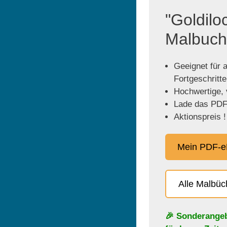
"Goldilo
Malbuch
Geeignet für a
Fortgeschritt
Hochwertige, v
Lade das PDF 
Aktionspreis !
Mein PDF-e
Alle Malbü
🎉 Sonderange