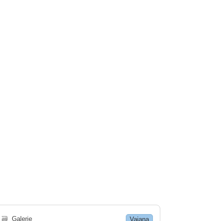
🗃
Galerie
Vaiana