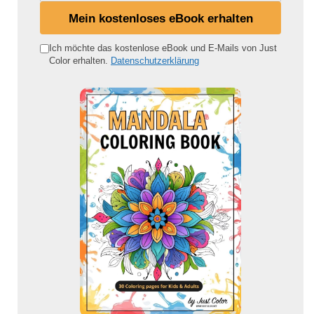
i
Mein kostenloses eBook erhalten
n
e
Ich möchte das kostenlose eBook und E-Mails von Just
Color erhalten.
Datenschutzerklärung
E
-
M
a
i
l
-
A
d
r
e
s
s
e