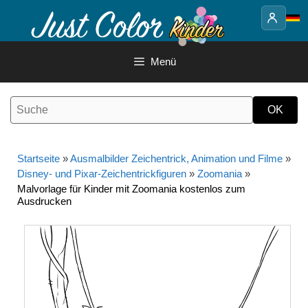
Springe
zum
Inhalt
Menü
Startseite
»
Ausmalbilder Zeichentrick, Animation und Filme
»
Disney- und Pixar-Zeichentrickfiguren
»
Zoomania
»
Malvorlage für Kinder mit Zoomania kostenlos zum
Ausdrucken