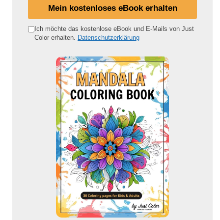
i
Mein kostenloses eBook erhalten
n
e
Ich möchte das kostenlose eBook und E-Mails von Just
Color erhalten.
Datenschutzerklärung
E
-
M
a
i
l
-
A
d
r
e
s
s
e