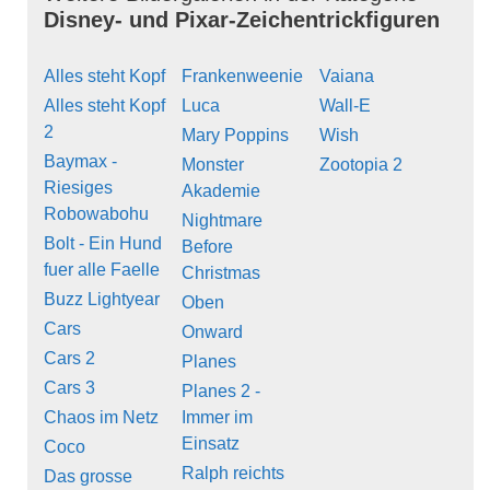
Disney- und Pixar-Zeichentrickfiguren
Alles steht Kopf
Frankenweenie
Vaiana
Alles steht Kopf
Luca
Wall-E
2
Mary Poppins
Wish
Baymax -
Monster
Zootopia 2
Riesiges
Akademie
Robowabohu
Nightmare
Bolt - Ein Hund
Before
fuer alle Faelle
Christmas
Buzz Lightyear
Oben
Cars
Onward
Cars 2
Planes
Cars 3
Planes 2 -
Chaos im Netz
Immer im
Einsatz
Coco
Ralph reichts
Das grosse