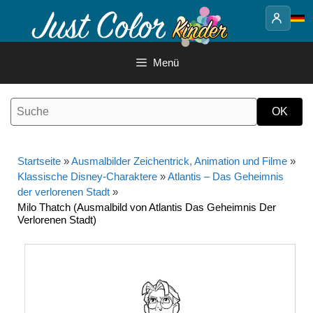
Springe
zum
Inhalt
Menü
Startseite
»
Ausmalbilder Zeichentrick, Animation und Filme
»
Klassische Disney-Charaktere
»
Atlantis – Das Geheimnis
der verlorenen Stadt
»
Milo Thatch (Ausmalbild von Atlantis Das Geheimnis Der
Verlorenen Stadt)