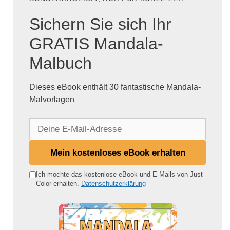
Sichern Sie sich Ihr
GRATIS Mandala-
Malbuch
Dieses eBook enthält 30 fantastische Mandala-
Malvorlagen
D
e
i
Mein kostenloses eBook erhalten
n
e
Ich möchte das kostenlose eBook und E-Mails von Just
Color erhalten.
Datenschutzerklärung
E
-
M
a