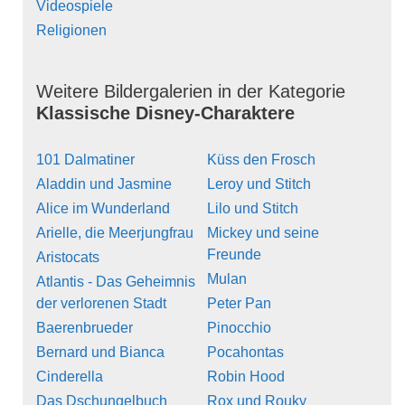
Videospiele
Religionen
Weitere Bildergalerien in der Kategorie
Klassische Disney-Charaktere
101 Dalmatiner
Küss den Frosch
Aladdin und Jasmine
Leroy und Stitch
Alice im Wunderland
Lilo und Stitch
Arielle, die Meerjungfrau
Mickey und seine
Freunde
Aristocats
Mulan
Atlantis - Das Geheimnis
der verlorenen Stadt
Peter Pan
Baerenbrueder
Pinocchio
Bernard und Bianca
Pocahontas
Cinderella
Robin Hood
Das Dschungelbuch
Rox und Rouky