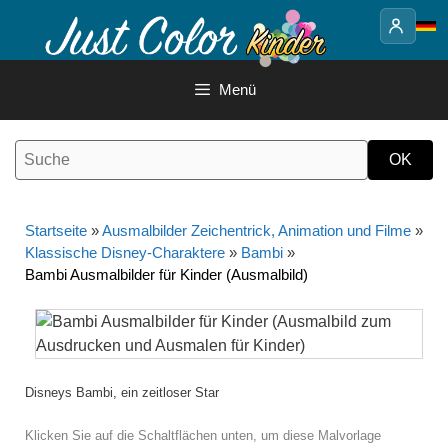
Springe
zum
Inhalt
Menü
Startseite
»
Ausmalbilder Zeichentrick, Animation und Filme
»
Klassische Disney-Charaktere
»
Bambi
»
Bambi Ausmalbilder für Kinder (Ausmalbild)
Disneys Bambi, ein zeitloser Star
Klicken Sie auf die Schaltflächen unten, um diese Malvorlage