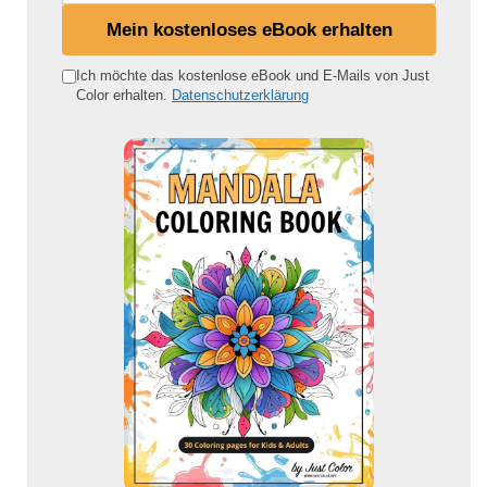
i
Mein kostenloses eBook erhalten
n
e
Ich möchte das kostenlose eBook und E-Mails von Just
Color erhalten.
Datenschutzerklärung
E
-
M
a
i
l
-
A
d
r
e
s
s
e