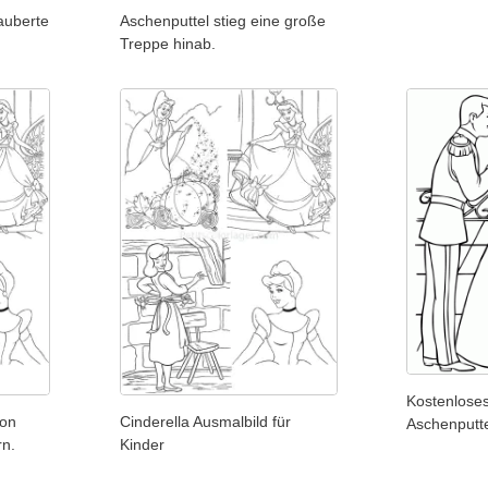
auberte
Aschenputtel stieg eine große
Treppe hinab.
Kostenloses
von
Cinderella Ausmalbild für
Aschenputt
rn.
Kinder