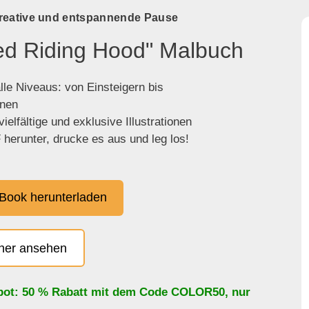
kreative und entspannende Pause
Red Riding Hood" Malbuch
lle Niveaus: von Einsteigern bis
enen
ielfältige und exklusive Illustrationen
herunter, drucke es aus und leg los!
Book herunterladen
cher ansehen
bot: 50 % Rabatt mit dem Code
COLOR50
, nur