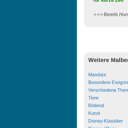
für kurze Zeit
⭐️⭐️⭐️ Bereits H
Weitere Malbe
Mandala
Besondere Ereigni
Verschiedene The
Tiere
Bildend
Kunst
Disney-Klassiker