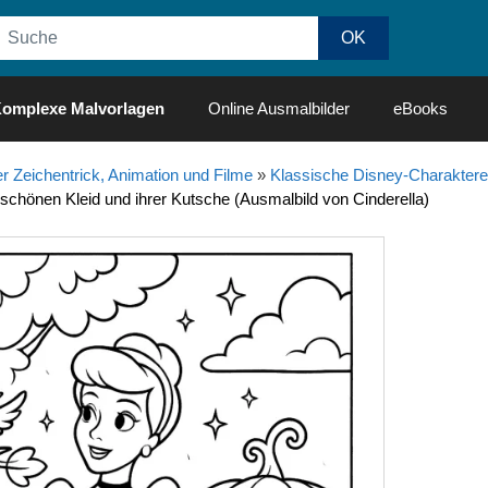
omplexe Malvorlagen
Online Ausmalbilder
eBooks
r Zeichentrick, Animation und Filme
»
Klassische Disney-Charaktere
schönen Kleid und ihrer Kutsche (Ausmalbild von Cinderella)