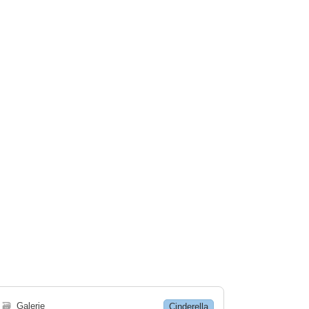
🗃
Galerie
Cinderella