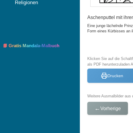
Religionen
Aschenputtel mit ihr
Eine junge lächelnde Prin
Form eines Kürbisses an ih
📘 Gratis Mandala-Malbuch
Klicken Sie auf die Schal
als PDF herunterzuladen 
Drucken
Weitere Ausmalbilder aus 
←
Vorherige