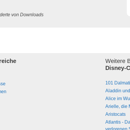
underte von Downloads
reiche
Weitere B
Disney-C
101 Dalmat
sse
Aladdin un
men
Alice im W
Arielle, die
Aristocats
Atlantis - 
verlorenen 