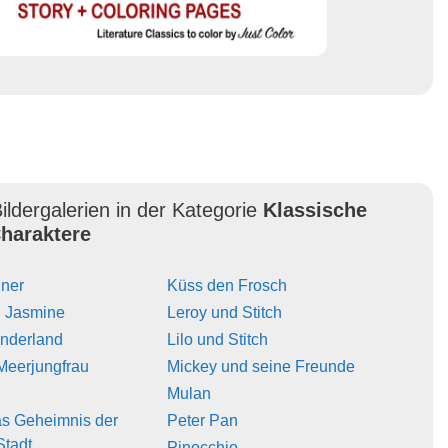
ildergalerien in der Kategorie
Klassische
haraktere
iner
Küss den Frosch
d Jasmine
Leroy und Stitch
underland
Lilo und Stitch
 Meerjungfrau
Mickey und seine Freunde
Mulan
Das Geheimnis der
Peter Pan
Stadt
Pinocchio