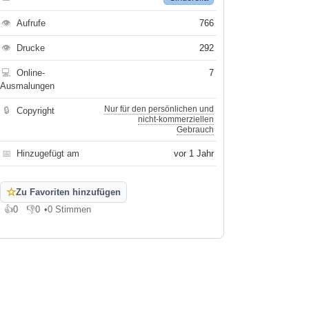
👁
Aufrufe
766
👁
Drucke
292
💻
Online-
7
Ausmalungen
Nur für den persönlichen und
🔒
Copyright
nicht-kommerziellen
Gebrauch
📅
Hinzugefügt am
vor 1 Jahr
☆
Zu Favoriten hinzufügen
👍
0
👎
0
•
0 Stimmen
Gefällt mir
Gefällt mir nicht