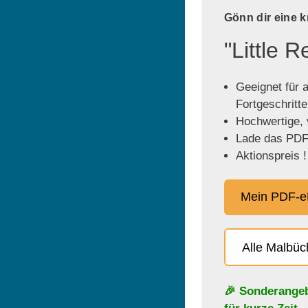
Gönn dir eine 
"Little 
Geeignet für a
Fortgeschritt
Hochwertige, v
Lade das PDF 
Aktionspreis !
Mein PDF-e
Alle Malbü
🎉 Sonderange