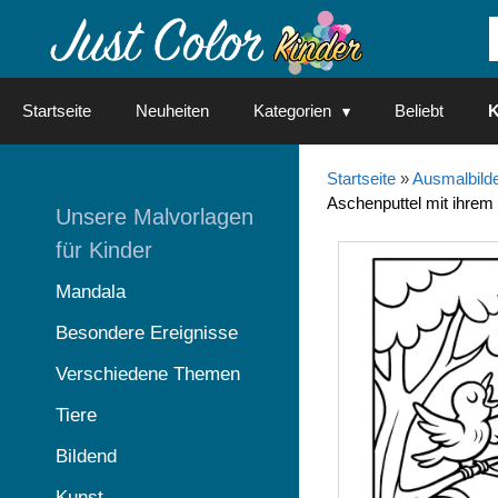
Springe
zum
Inhalt
Startseite
Neuheiten
Kategorien
Beliebt
K
Startseite
»
Ausmalbilde
Aschenputtel mit ihrem 
Unsere Malvorlagen
für Kinder
Mandala
Besondere Ereignisse
Verschiedene Themen
Tiere
Bildend
Kunst