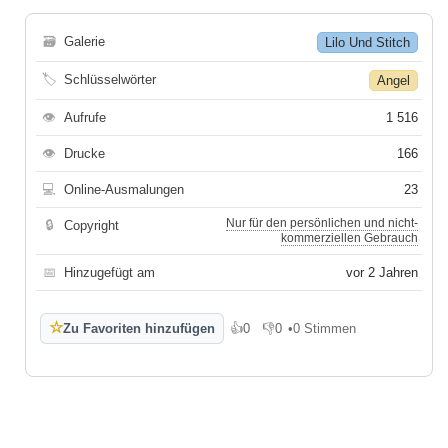
🗃
Galerie
Lilo Und Stitch
🏷
Schlüsselwörter
Angel
👁
Aufrufe
1 516
👁
Drucke
166
💻
Online-Ausmalungen
23
Nur für den persönlichen und nicht-
🔒
Copyright
kommerziellen Gebrauch
📅
Hinzugefügt am
vor 2 Jahren
☆
Zu Favoriten hinzufügen
👍
0
👎
0
•
0 Stimmen
Gefällt mir
Gefällt mir nicht