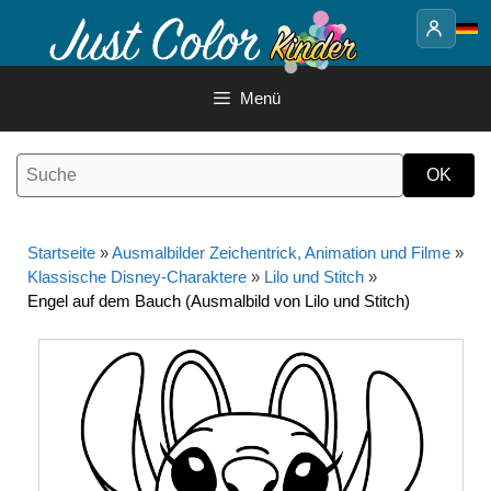
Springe
zum
Inhalt
Menü
Startseite
»
Ausmalbilder Zeichentrick, Animation und Filme
»
Klassische Disney-Charaktere
»
Lilo und Stitch
»
Engel auf dem Bauch (Ausmalbild von Lilo und Stitch)