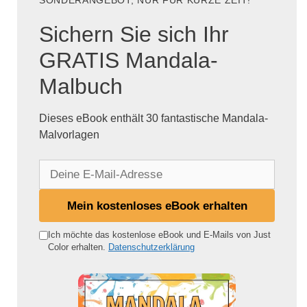
SONDERANGEBOT, NUR FÜR KURZE ZEIT!
Sichern Sie sich Ihr
GRATIS Mandala-
Malbuch
Dieses eBook enthält 30 fantastische Mandala-
Malvorlagen
D
e
i
Mein kostenloses eBook erhalten
n
e
Ich möchte das kostenlose eBook und E-Mails von Just
Color erhalten.
Datenschutzerklärung
E
-
M
a