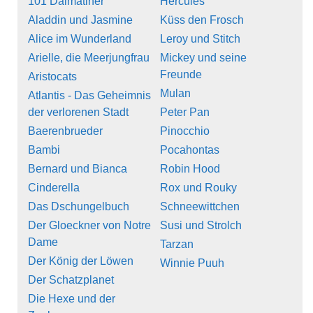
101 Dalmatiner
Hercules
Aladdin und Jasmine
Küss den Frosch
Alice im Wunderland
Leroy und Stitch
Arielle, die Meerjungfrau
Mickey und seine
Freunde
Aristocats
Mulan
Atlantis - Das Geheimnis
der verlorenen Stadt
Peter Pan
Baerenbrueder
Pinocchio
Bambi
Pocahontas
Bernard und Bianca
Robin Hood
Cinderella
Rox und Rouky
Das Dschungelbuch
Schneewittchen
Der Gloeckner von Notre
Susi und Strolch
Dame
Tarzan
Der König der Löwen
Winnie Puuh
Der Schatzplanet
Die Hexe und der