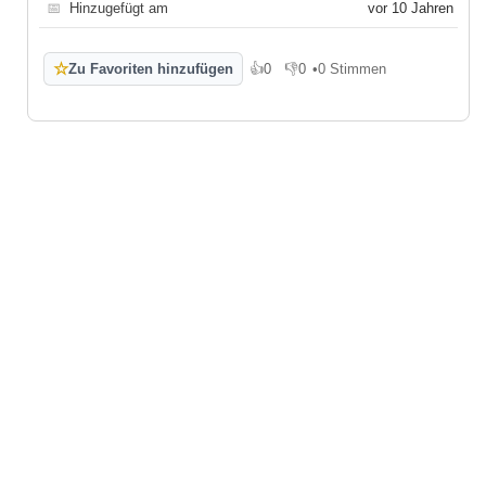
📅
Hinzugefügt am
vor 10 Jahren
☆
Zu Favoriten hinzufügen
👍
0
👎
0
•
0 Stimmen
Gefällt mir
Gefällt mir nicht