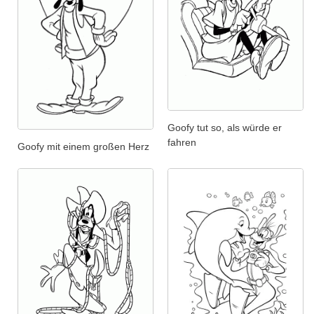
Goofy tut so, als würde er
fahren
Goofy mit einem großen Herz