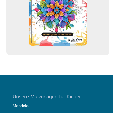
d
r
e
s
s
e
Unsere Malvorlagen für Kinder
Mandala