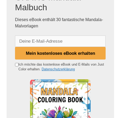
Malbuch
Dieses eBook enthält 30 fantastische Mandala-
Malvorlagen
D
e
i
Mein kostenloses eBook erhalten
n
e
Ich möchte das kostenlose eBook und E-Mails von Just
Color erhalten.
Datenschutzerklärung
E
-
M
a
i
l
-
A