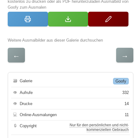
kostenlos zu drucken oder als PDF herunterzuladen Ausmalbild von
Goofy zum Ausmalen
Weitere Ausmalbilder aus dieser Galerie durchsuchen
←
→
🗃
Galerie
Goofy
👁
Aufrufe
332
👁
Drucke
14
💻
Online-Ausmalungen
11
Nur für den persönlichen und nicht-
🔒
Copyright
kommerziellen Gebrauch