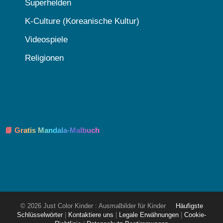
Superhelden
K-Culture (Koreanische Kultur)
Videospiele
Religionen
📘 Gratis Mandala-Malbuch
© 2026 Just Color Kinder : Ausmalbilder für Kinder
Häufigste
Schlüsselwörter
|
Kontaktiere uns
|
Legale Erwähnungen
|
Cookie-