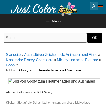
Springe
zum
Inhalt
Menü
Startseite
»
Ausmalbilder Zeichentrick, Animation und Filme
»
Klassische Disney-Charaktere
»
Mickey und seine Freunde
»
Goofy
»
Bild von Goofy zum Herunterladen und Ausmalen
Ah das Skifahren, das liebt Goofy!
Klicken Sie auf die Schaltflächen unten, um diese Malvorlage