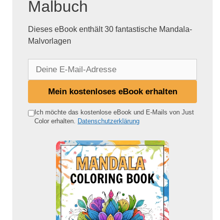
Malbuch
Dieses eBook enthält 30 fantastische Mandala-
Malvorlagen
D
e
i
Mein kostenloses eBook erhalten
n
e
Ich möchte das kostenlose eBook und E-Mails von Just
Color erhalten.
Datenschutzerklärung
E
-
M
a
i
l
-
A
d