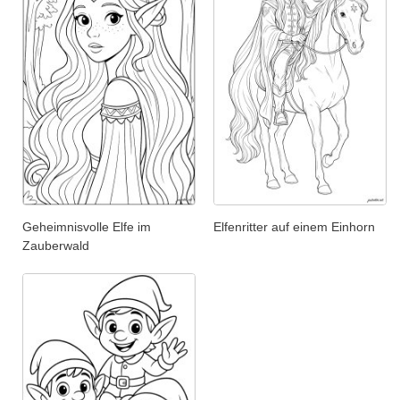
Geheimnisvolle Elfe im
Elfenritter auf einem Einhorn
Zauberwald