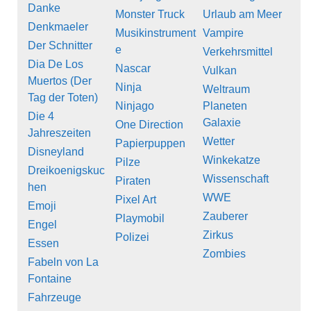
Danke
Monster Truck
Urlaub am Meer
Denkmaeler
Musikinstrument
Vampire
Der Schnitter
e
Verkehrsmittel
Dia De Los
Nascar
Vulkan
Muertos (Der
Ninja
Weltraum
Tag der Toten)
Ninjago
Planeten
Die 4
Galaxie
One Direction
Jahreszeiten
Wetter
Papierpuppen
Disneyland
Winkekatze
Pilze
Dreikoenigskuc
Wissenschaft
Piraten
hen
WWE
Pixel Art
Emoji
Zauberer
Playmobil
Engel
Zirkus
Polizei
Essen
Zombies
Fabeln von La
Fontaine
Fahrzeuge