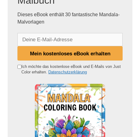
Malbuch
Dieses eBook enthält 30 fantastische Mandala-
Malvorlagen
D
e
i
Mein kostenloses eBook erhalten
n
e
Ich möchte das kostenlose eBook und E-Mails von Just
Color erhalten.
Datenschutzerklärung
E
-
M
a
i
l
-
A
d