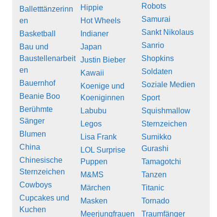
Robots
Hippie
Balletttänzerinn
Samurai
en
Hot Wheels
Sankt Nikolaus
Basketball
Indianer
Sanrio
Bau und
Japan
Baustellenarbeit
Shopkins
Justin Bieber
en
Soldaten
Kawaii
Bauernhof
Soziale Medien
Koenige und
Beanie Boo
Koeniginnen
Sport
Berühmte
Labubu
Squishmallow
Sänger
Legos
Sternzeichen
Blumen
Lisa Frank
Sumikko
China
Gurashi
LOL Surprise
Chinesische
Puppen
Tamagotchi
Sternzeichen
M&MS
Tanzen
Cowboys
Märchen
Titanic
Cupcakes und
Masken
Tornado
Kuchen
Meerjungfrauen
Traumfänger