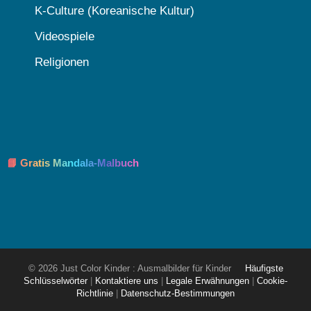
K-Culture (Koreanische Kultur)
Videospiele
Religionen
📘 Gratis Mandala-Malbuch
© 2026 Just Color Kinder : Ausmalbilder für Kinder
Häufigste
Schlüsselwörter
|
Kontaktiere uns
|
Legale Erwähnungen
|
Cookie-
Richtlinie
|
Datenschutz-Bestimmungen