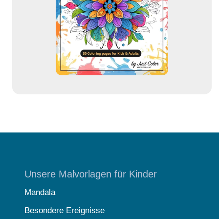
r
e
s
s
e
Unsere Malvorlagen für Kinder
Mandala
Besondere Ereignisse