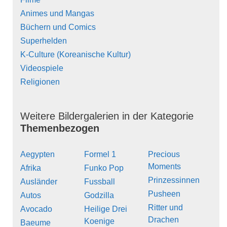
Animes und Mangas
Büchern und Comics
Superhelden
K-Culture (Koreanische Kultur)
Videospiele
Religionen
Weitere Bildergalerien in der Kategorie
Themenbezogen
Aegypten
Formel 1
Precious
Moments
Afrika
Funko Pop
Prinzessinnen
Ausländer
Fussball
Pusheen
Autos
Godzilla
Ritter und
Avocado
Heilige Drei
Drachen
Koenige
Baeume