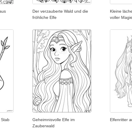
aus
Der verzauberte Wald und die
Kleine läch
fröhliche Elfe
voller Magi
m Stab
Geheimnisvolle Elfe im
Elfenritter
Zauberwald