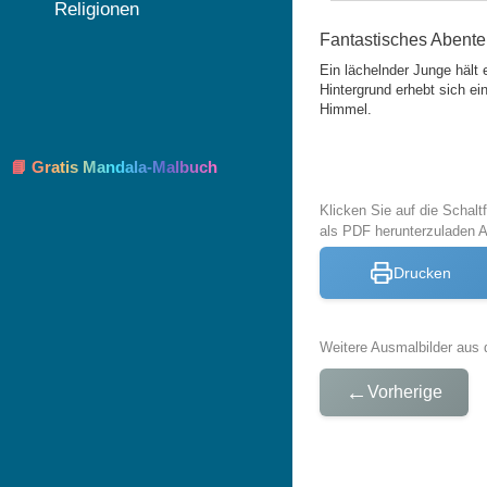
Religionen
Fantastisches Abente
Ein lächelnder Junge hält
Hintergrund erhebt sich e
Himmel.
📘 Gratis Mandala-Malbuch
Klicken Sie auf die Schal
als PDF herunterzuladen 
Drucken
Weitere Ausmalbilder aus 
←
Vorherige