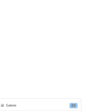
🗃
Galerie
Elf