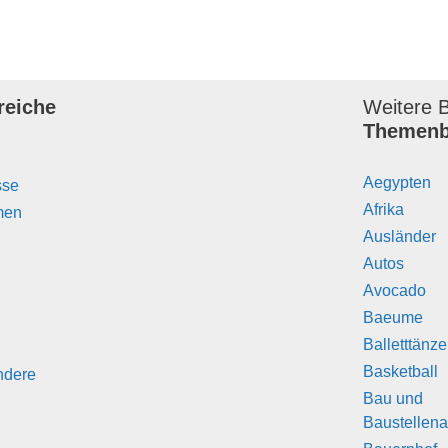
reiche
Weitere B
Themenb
Aegypten
sse
Afrika
men
Ausländer
Autos
Avocado
Baeume
Balletttänz
Basketball
ndere
Bau und
Baustellena