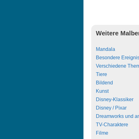
Weitere Malbe
Mandala
Besondere Ereigni
Verschiedene The
Tiere
Bildend
Kunst
Disney-Klassiker
Disney / Pixar
Dreamworks und a
TV-Charaktere
Filme