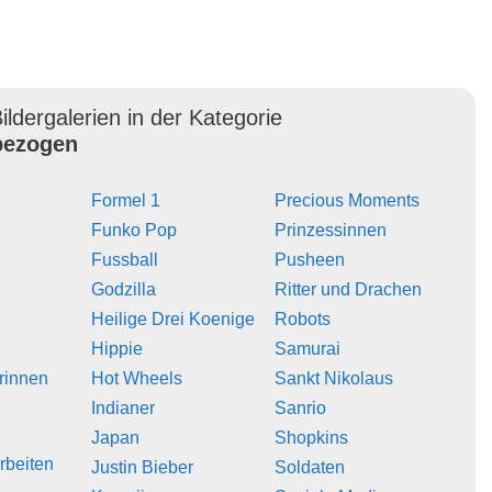
ildergalerien in der Kategorie
ezogen
Formel 1
Precious Moments
Funko Pop
Prinzessinnen
Fussball
Pusheen
Godzilla
Ritter und Drachen
Heilige Drei Koenige
Robots
Hippie
Samurai
erinnen
Hot Wheels
Sankt Nikolaus
Indianer
Sanrio
Japan
Shopkins
rbeiten
Justin Bieber
Soldaten