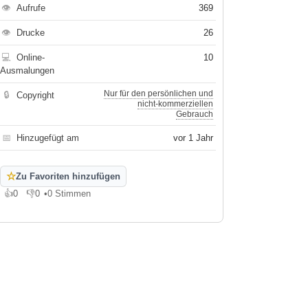
👁
Aufrufe
369
👁
Drucke
26
💻
Online-
10
Ausmalungen
Nur für den persönlichen und
🔒
Copyright
nicht-kommerziellen
Gebrauch
📅
Hinzugefügt am
vor 1 Jahr
☆
Zu Favoriten hinzufügen
👍
0
👎
0
•
0 Stimmen
Gefällt mir
Gefällt mir nicht