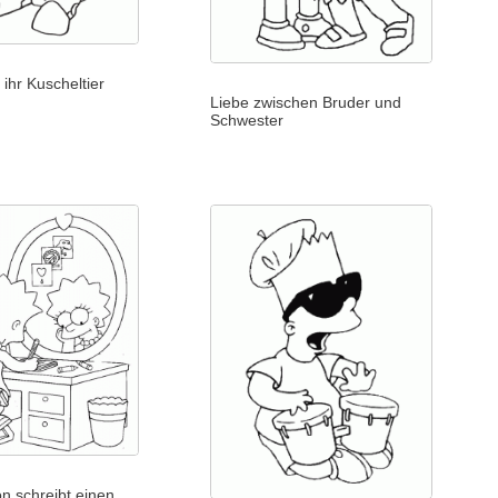
ihr Kuscheltier
Liebe zwischen Bruder und
Schwester
n schreibt einen