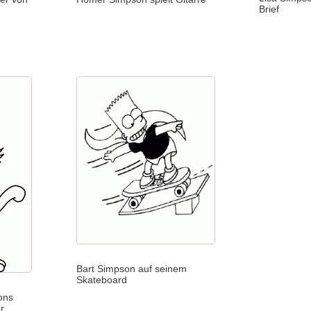
Brief
Bart Simpson auf seinem
Skateboard
ons
r