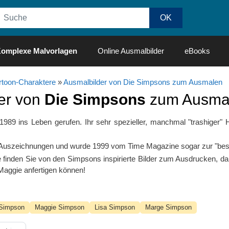
omplexe Malvorlagen
Online Ausmalbilder
eBooks
rtoon-Charaktere
»
Ausmalbilder von Die Simpsons zum Ausmalen
er von
Die Simpsons
zum Ausmal
89 ins Leben gerufen. Ihr sehr spezieller, manchmal "trashiger" 
Auszeichnungen und wurde 1999 vom Time Magazine sogar zur "beste
ie finden Sie von den Simpsons inspirierte Bilder zum Ausdrucken, d
aggie anfertigen können!
Simpson
Maggie Simpson
Lisa Simpson
Marge Simpson