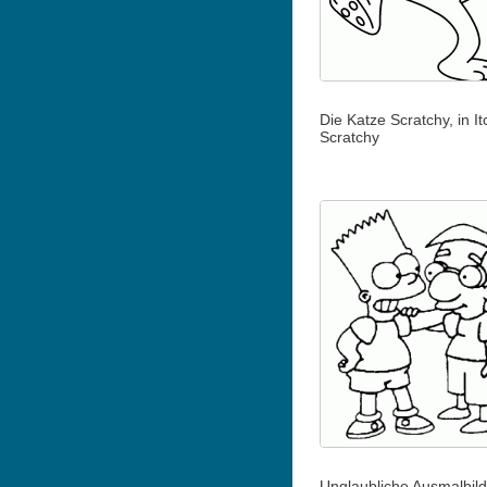
Die Katze Scratchy, in I
Scratchy
Unglaubliche Ausmalbild