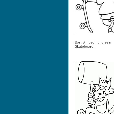
Bart Simpson und sein
Skateboard.