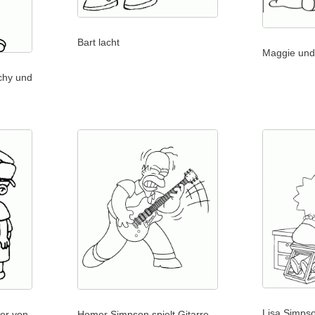
Bart lacht
Maggie und 
tchy und
Lisa Simpso
er von
Homer Simpson spielt Gitarre