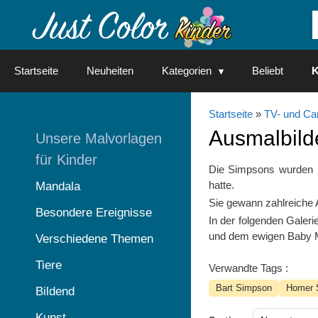
Springe
zum
Inhalt
Startseite
Neuheiten
Kategorien
Beliebt
K
Startseite
»
TV- und Ca
Ausmalbild
Unsere Malvorlagen
für Kinder
Die Simpsons wurden 19
hatte.
Mandala
Sie gewann zahlreiche 
Besondere Ereignisse
In der folgenden Galer
und dem ewigen Baby M
Verschiedene Themen
Tiere
Verwandte Tags :
Bart Simpson
Homer 
Bildend
Kunst