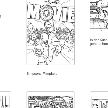
In der Küc
geht es hoc
Simpsons-Filmplakat