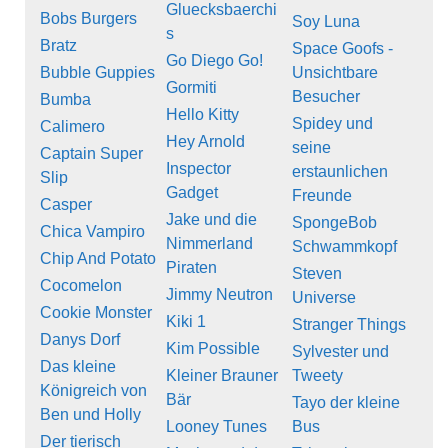
Gluecksbaerchi
Bobs Burgers
Soy Luna
s
Bratz
Space Goofs -
Go Diego Go!
Bubble Guppies
Unsichtbare
Gormiti
Besucher
Bumba
Hello Kitty
Spidey und
Calimero
Hey Arnold
seine
Captain Super
Inspector
erstaunlichen
Slip
Gadget
Freunde
Casper
Jake und die
SpongeBob
Chica Vampiro
Nimmerland
Schwammkopf
Chip And Potato
Piraten
Steven
Cocomelon
Jimmy Neutron
Universe
Cookie Monster
Kiki 1
Stranger Things
Danys Dorf
Kim Possible
Sylvester und
Das kleine
Kleiner Brauner
Tweety
Königreich von
Bär
Tayo der kleine
Ben und Holly
Looney Tunes
Bus
Der tierisch