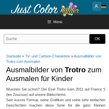
Springe
zum
Inhalt
Menü
Startseite
»
TV- und Cartoon-Charaktere
»
Ausmalbilder von
Trotro zum Ausmalen
Ausmalbilder von
Trotro
zum
Ausmalen für Kinder
Wussten Sie schon? Der Esel Trotro kam 2011 auf France 5
(les Zouzous) auf unsere Bildschirme.
Sein kurzes Format, seine Grafiken und seine sehr einfachen
Geschichten machen diese Serie für die ganz Kleinen