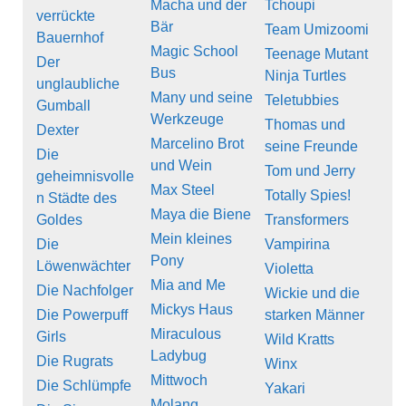
Macha und der
Tchoupi
verrückte
Bär
Team Umizoomi
Bauernhof
Magic School
Teenage Mutant
Der
Bus
Ninja Turtles
unglaubliche
Many und seine
Teletubbies
Gumball
Werkzeuge
Thomas und
Dexter
Marcelino Brot
seine Freunde
Die
und Wein
Tom und Jerry
geheimnisvolle
Max Steel
Totally Spies!
n Städte des
Maya die Biene
Goldes
Transformers
Mein kleines
Die
Vampirina
Pony
Löwenwächter
Violetta
Mia and Me
Die Nachfolger
Wickie und die
Mickys Haus
Die Powerpuff
starken Männer
Miraculous
Girls
Wild Kratts
Ladybug
Die Rugrats
Winx
Mittwoch
Die Schlümpfe
Yakari
Molang