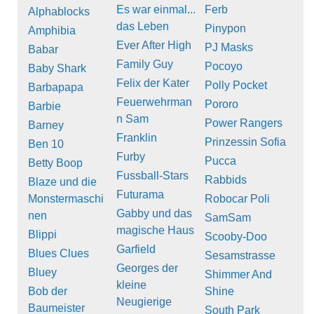
Es war einmal...
Ferb
Alphablocks
das Leben
Pinypon
Amphibia
Ever After High
PJ Masks
Babar
Family Guy
Pocoyo
Baby Shark
Felix der Kater
Polly Pocket
Barbapapa
Feuerwehrman
Pororo
Barbie
n Sam
Power Rangers
Barney
Franklin
Prinzessin Sofia
Ben 10
Furby
Pucca
Betty Boop
Fussball-Stars
Rabbids
Blaze und die
Futurama
Monstermaschi
Robocar Poli
Gabby und das
nen
SamSam
magische Haus
Blippi
Scooby-Doo
Garfield
Blues Clues
Sesamstrasse
Georges der
Bluey
Shimmer And
kleine
Bob der
Shine
Neugierige
Baumeister
South Park