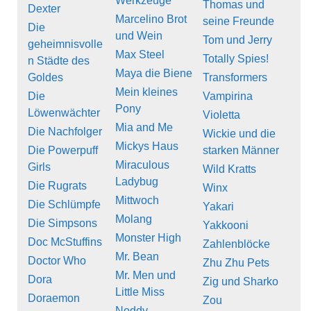
Werkzeuge
Thomas und
Dexter
Marcelino Brot
seine Freunde
Die
und Wein
Tom und Jerry
geheimnisvolle
Max Steel
Totally Spies!
n Städte des
Maya die Biene
Goldes
Transformers
Mein kleines
Die
Vampirina
Pony
Löwenwächter
Violetta
Mia and Me
Die Nachfolger
Wickie und die
Mickys Haus
Die Powerpuff
starken Männer
Miraculous
Girls
Wild Kratts
Ladybug
Die Rugrats
Winx
Mittwoch
Die Schlümpfe
Yakari
Molang
Die Simpsons
Yakkooni
Monster High
Doc McStuffins
Zahlenblöcke
Mr. Bean
Doctor Who
Zhu Zhu Pets
Mr. Men und
Dora
Zig und Sharko
Little Miss
Doraemon
Zou
Noddy