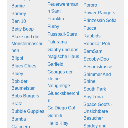
Feuerwehrman
Pororo
Barbie
n Sam
Power Rangers
Barney
Franklin
Prinzessin Sofia
Ben 10
Furby
Pucca
Betty Boop
Fussball-Stars
Rabbids
Blaze und die
Futurama
Monstermaschi
Robocar Poli
Gabby und das
nen
SamSam
magische Haus
Blippi
Scooby-Doo
Garfield
Blues Clues
Sesamstrasse
Georges der
Bluey
Shimmer And
kleine
Bob der
Shine
Neugierige
Baumeister
South Park
Gluecksbaerchi
Bobs Burgers
Soy Luna
s
Bratz
Space Goofs -
Go Diego Go!
Bubble Guppies
Unsichtbare
Gormiti
Besucher
Bumba
Hello Kitty
Spidey und
Calimero