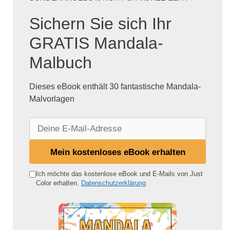
Sichern Sie sich Ihr
GRATIS Mandala-
Malbuch
Dieses eBook enthält 30 fantastische Mandala-
Malvorlagen
D
e
i
Mein kostenloses eBook erhalten
n
e
Ich möchte das kostenlose eBook und E-Mails von Just
Color erhalten.
Datenschutzerklärung
E
-
M
a