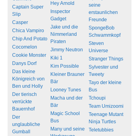
Hey Arnold
seine
Captain Super
Inspector
erstaunlichen
Slip
Gadget
Freunde
Casper
Jake und die
SpongeBob
Chica Vampiro
Nimmerland
Schwammkopf
Chip And Potato
Piraten
Steven
Cocomelon
Jimmy Neutron
Universe
Cookie Monster
Kiki 1
Stranger Things
Danys Dorf
Kim Possible
Sylvester und
Das kleine
Kleiner Brauner
Tweety
Königreich von
Bär
Tayo der kleine
Ben und Holly
Looney Tunes
Bus
Der tierisch
Macha und der
Tchoupi
verrückte
Bär
Team Umizoomi
Bauernhof
Magic School
Teenage Mutant
Der
Bus
Ninja Turtles
unglaubliche
Many und seine
Teletubbies
Gumball