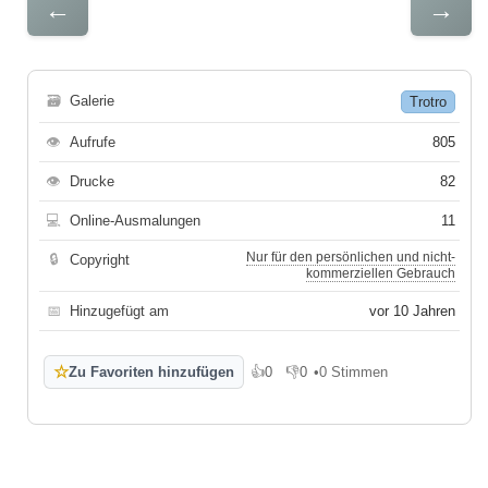
←
→
🗃
Galerie
Trotro
👁
Aufrufe
805
👁
Drucke
82
💻
Online-Ausmalungen
11
Nur für den persönlichen und nicht-
🔒
Copyright
kommerziellen Gebrauch
📅
Hinzugefügt am
vor 10 Jahren
☆
Zu Favoriten hinzufügen
👍
0
👎
0
•
0 Stimmen
Gefällt mir
Gefällt mir nicht