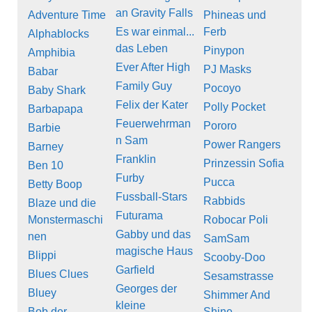
an Gravity Falls
Adventure Time
Phineas und
Es war einmal...
Ferb
Alphablocks
das Leben
Pinypon
Amphibia
Ever After High
PJ Masks
Babar
Family Guy
Pocoyo
Baby Shark
Felix der Kater
Polly Pocket
Barbapapa
Feuerwehrman
Pororo
Barbie
n Sam
Power Rangers
Barney
Franklin
Prinzessin Sofia
Ben 10
Furby
Pucca
Betty Boop
Fussball-Stars
Rabbids
Blaze und die
Futurama
Monstermaschi
Robocar Poli
Gabby und das
nen
SamSam
magische Haus
Blippi
Scooby-Doo
Garfield
Blues Clues
Sesamstrasse
Georges der
Bluey
Shimmer And
kleine
Bob der
Shine