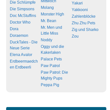
Mittwoch
Die Schlümpfe
Yakari
Molang
Die Simpsons
Yakkooni
Monster High
Doc McStuffins
Zahlenblöcke
Mr. Bean
Doctor Who
Zhu Zhu Pets
Mr. Men und
Dora
Zig und Sharko
Little Miss
Doraemon
Zou
Noddy
DuckTales - Die
Oggy und die
Neue Serie
Kakerlaken
Elena Avalor
Palace Pets
Erdbeermaedch
Paw Patrol
en Erdbeerli
Paw Patrol: Die
Mighty Pups
Peppa Pig