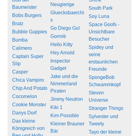
Neugierige
Baumeister
South Park
Gluecksbaerchi
Bobs Burgers
Soy Luna
s
Bratz
Space Goofs -
Go Diego Go!
Bubble Guppies
Unsichtbare
Gormiti
Besucher
Bumba
Hello Kitty
Spidey und
Calimero
Hey Arnold
seine
Captain Super
Inspector
erstaunlichen
Slip
Gadget
Freunde
Casper
Jake und die
SpongeBob
Chica Vampiro
Nimmerland
Schwammkopf
Chip And Potato
Piraten
Steven
Cocomelon
Jimmy Neutron
Universe
Cookie Monster
Kiki 1
Stranger Things
Danys Dorf
Kim Possible
Sylvester und
Das kleine
Kleiner Brauner
Tweety
Königreich von
Bär
Tayo der kleine
Ben und Holly