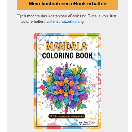
i
Mein kostenloses eBook erhalten
n
e
Ich möchte das kostenlose eBook und E-Mails von Just
Color erhalten.
Datenschutzerklärung
E
-
M
a
i
l
-
A
d
r
e
s
s
e