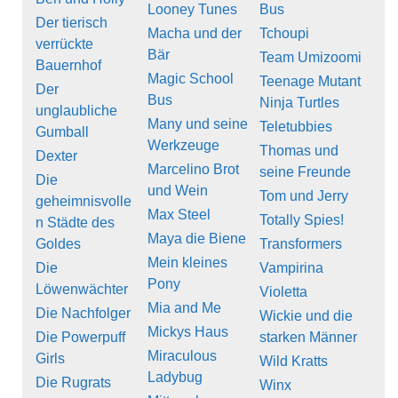
Looney Tunes
Bus
Der tierisch
Macha und der
Tchoupi
verrückte
Bär
Team Umizoomi
Bauernhof
Magic School
Teenage Mutant
Der
Bus
Ninja Turtles
unglaubliche
Many und seine
Teletubbies
Gumball
Werkzeuge
Thomas und
Dexter
Marcelino Brot
seine Freunde
Die
und Wein
Tom und Jerry
geheimnisvolle
Max Steel
Totally Spies!
n Städte des
Maya die Biene
Goldes
Transformers
Mein kleines
Die
Vampirina
Pony
Löwenwächter
Violetta
Mia and Me
Die Nachfolger
Wickie und die
Mickys Haus
Die Powerpuff
starken Männer
Miraculous
Girls
Wild Kratts
Ladybug
Die Rugrats
Winx