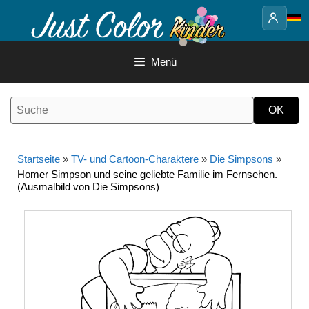
Springe
zum
Inhalt
Menü
Startseite
»
TV- und Cartoon-Charaktere
»
Die Simpsons
»
Homer Simpson und seine geliebte Familie im Fernsehen.
(Ausmalbild von Die Simpsons)