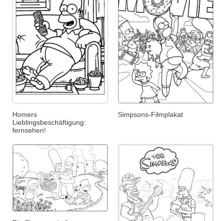
Homers
Simpsons-Filmplakat
Lieblingsbeschäftigung:
fernsehen!