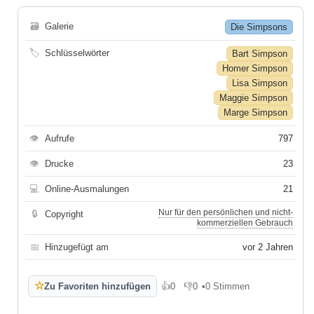
🗃
Galerie
Die Simpsons
🏷
Schlüsselwörter
Bart Simpson
Homer Simpson
Lisa Simpson
Maggie Simpson
Marge Simpson
👁
Aufrufe
797
👁
Drucke
23
💻
Online-Ausmalungen
21
Nur für den persönlichen und nicht-
🔒
Copyright
kommerziellen Gebrauch
📅
Hinzugefügt am
vor 2 Jahren
☆
Zu Favoriten hinzufügen
👍
0
👎
0
•
0 Stimmen
Gefällt mir
Gefällt mir nicht